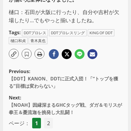
樋口：石田が大阪に行ったり、自分や吉村が欠
場したり…でもやっと揃いましたね。
Tags:
DDTプロレス
DDTプロレスリング
KING OF DDT
樋口和貞
青木真也
Previous:
【DDT】KANON、DDTに正式入団！「“トップを獲
る”目標は変わらない」
Next:
【NOAH】因縁深まるGHCタッグ戦、ダガ＆モリスが
拳王＆憂流迦を挑発し大乱闘！
ページ：
1
2