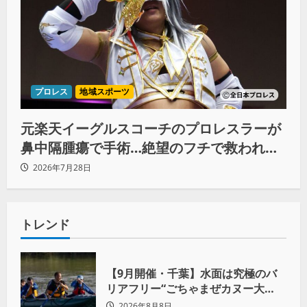
プロレス
地域スポーツ
元楽天イーグルスコーチのプロレスラーが
鼻中隔腫瘍で手術…絶望のフチで救われた
リーダーの言葉
2026年7月28日
トレンド
【9月開催・千葉】水面は究極のバ
リアフリー“ごちゃまぜカヌー大
会”が目指す「誰もが主役になれる地
2026年8月8日