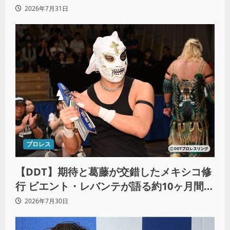
とシングル王座への飽くなき野望
2026年7月31日
プロレス
【DDT】期待と葛藤が交錯したメキシコ修
行 ビエント・レバンテが語る約10ヶ月間の
苦悩「くすぶっている自分に腹を立ててい
2026年7月30日
る」