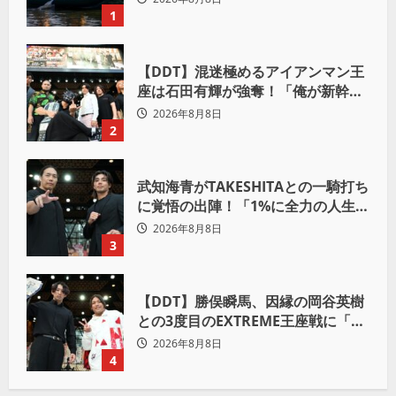
域共生社会」
1
【DDT】混迷極めるアイアンマン王
座は石田有輝が強奪！「俺が新幹線
の切符を手に入れるからな！逃げ切
2026年8月8日
るぞ」
2
武知海青がTAKESHITAとの一騎打ち
に覚悟の出陣！「1%に全力の人生を
かけて勝ちにいきたい」
2026年8月8日
3
【DDT】勝俣瞬馬、因縁の岡谷英樹
との3度目のEXTREME王座戦に「僕
が本当の岡谷英樹を引き出して獲り
2026年8月8日
たい」
4