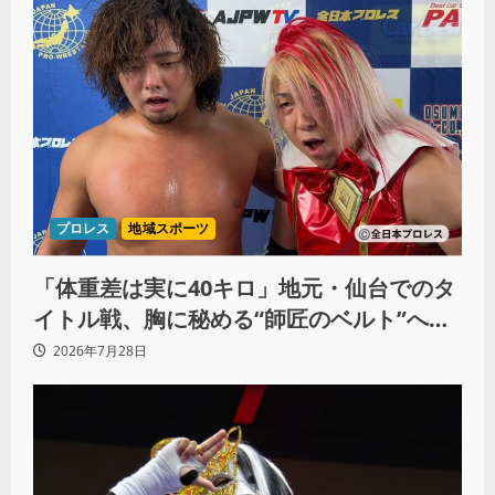
プロレス
地域スポーツ
「体重差は実に40キロ」地元・仙台でのタ
イトル戦、胸に秘める“師匠のベルト”への
想いと同期決戦への決意
2026年7月28日