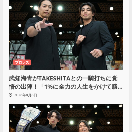
プロレス
武知海青がTAKESHITAとの一騎打ちに覚
悟の出陣！「1%に全力の人生をかけて勝
ちにいきたい」
2026年8月8日