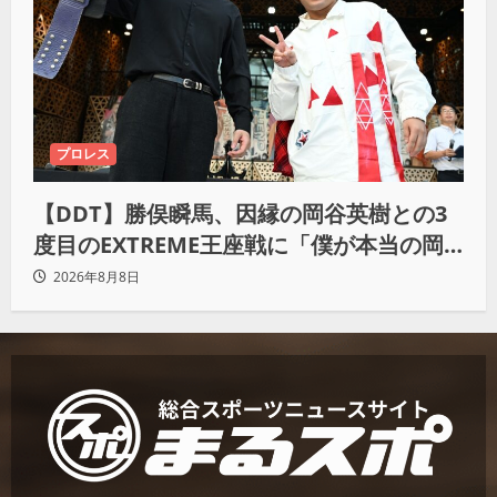
プロレス
【DDT】勝俣瞬馬、因縁の岡谷英樹との3
度目のEXTREME王座戦に「僕が本当の岡
谷英樹を引き出して獲りたい」
2026年8月8日