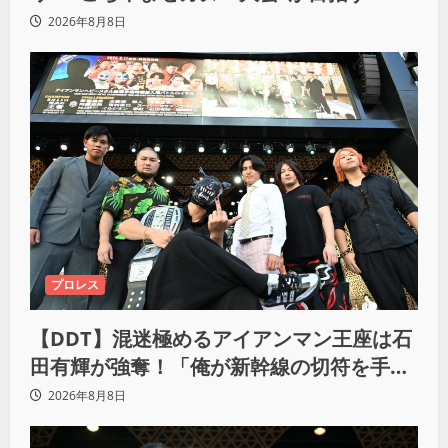
もが主役になれる地域共生社会」
2026年8月8日
プロレス
【DDT】混迷極めるアイアンマン王座は石
田有輝が強奪！「俺が新幹線の切符を手に
入れるからな！逃げ切るぞ」
2026年8月8日