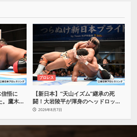
プロレス
木信悟に
【新日本】“天山イズム”継承の死
けた。鷹木信
闘！大岩陵平が渾身のヘッドロック
で後藤洋央紀からタップ奪取 執念の
2026年8月7日
「リベンジ＆4勝目」