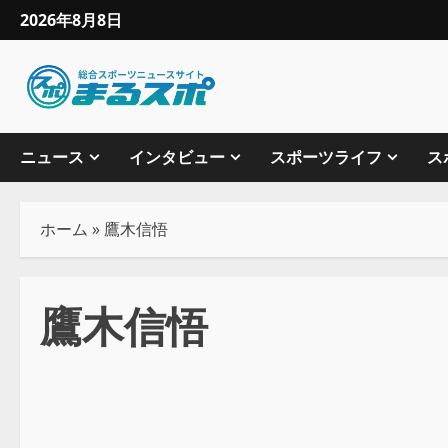
2026年8月8日
ニュース
インタビュー
スポーツライフ
ス
ホーム
»
鷹木信悟
鷹木信悟