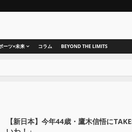
ポーツ×未来
コラム
BEYOND THE LIMITS
【新日本】今年44歳・鷹木信悟にTAK
いわ！」