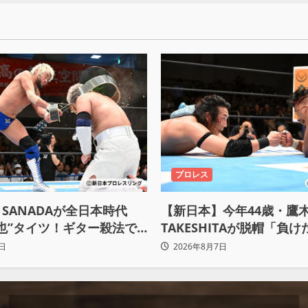
プロレス
SANADAが全日本時代
【新日本】今年44歳・鷹
也”タイツ！ギター殺法で
TAKESHITAが脱帽「負
ceをKO「俺と闘う時は考え
悟、強いわ！」
日
2026年8月7日
るな」