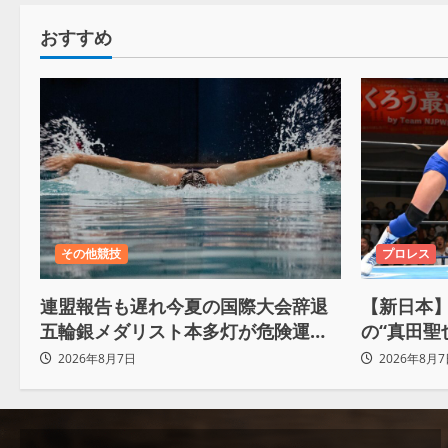
おすすめ
その他競技
プロレス
連盟報告も遅れ今夏の国際大会辞退
【新日本】
五輪銀メダリスト本多灯が危険運転
の“真田聖
致傷で起訴
Yuto-I
2026年8月7日
2026年8月7
ろ。感じ