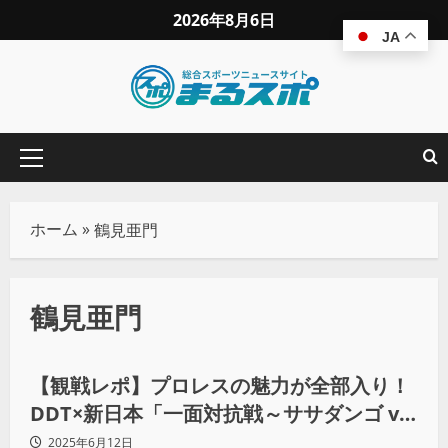
2026年8月6日
JA
ホーム
»
鶴見亜門
鶴見亜門
コラム
【観戦レポ】プロレスの魅力が全部入り！
DDT×新日本「一面対抗戦～ササダンゴ vs
矢野通～」
2025年6月12日