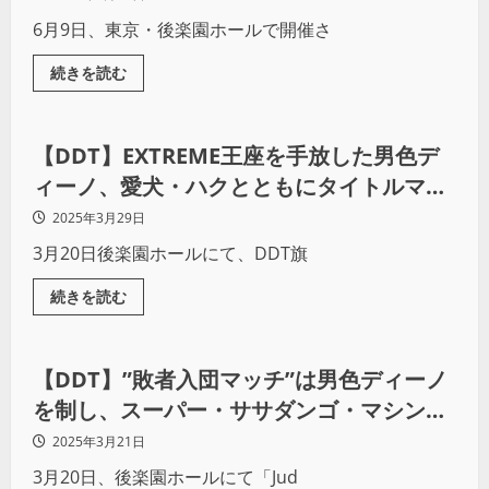
6月9日、東京・後楽園ホールで開催さ
続きを読む
プロレス
【DDT】EXTREME王座を手放した男色デ
ィーノ、愛犬・ハクとともにタイトルマッ
チを振り返る。「20年以上やってきたこと
2025年3月29日
をお互い出しきれたんじゃないかな」
3月20日後楽園ホールにて、DDT旗
続きを読む
プロレス
【DDT】”敗者入団マッチ”は男色ディーノ
を制し、スーパー・ササダンゴ・マシンが
EXTREME王座戴冠。「これからDDTの顔
2025年3月21日
として暴れていきたい」
3月20日、後楽園ホールにて「Jud