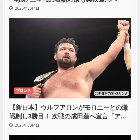
2026年8月4日
プロレス
【新日本】ウルフアロンがモロニーとの激
戦制し3勝目！ 次戦の成田蓮へ宣言「アイ
ツの王道を俺の王道でぶち壊す」
2026年8月4日