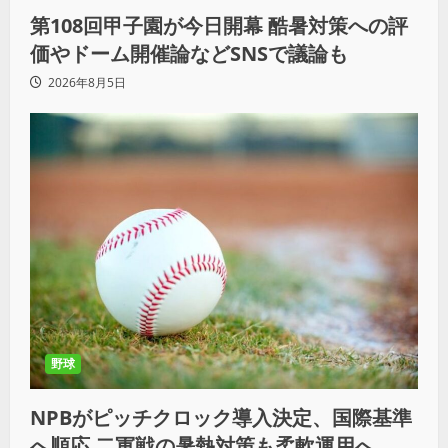
第108回甲子園が今日開幕 酷暑対策への評
価やドーム開催論などSNSで議論も
2026年8月5日
野球
NPBがピッチクロック導入決定、国際基準
へ順応 二軍戦の暑熱対策も柔軟運用へ