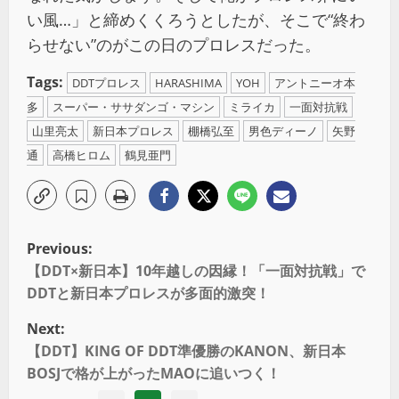
い風…」と締めくくろうとしたが、そこで“終わ
らせない”のがこの日のプロレスだった。
Tags:
DDTプロレス
HARASHIMA
YOH
アントニーオ本
多
スーパー・ササダンゴ・マシン
ミライカ
一面対抗戦
山里亮太
新日本プロレス
棚橋弘至
男色ディーノ
矢野
通
高橋ヒロム
鶴見亜門
Previous:
【DDT×新日本】10年越しの因縁！「一面対抗戦」で
DDTと新日本プロレスが多面的激突！
Next:
【DDT】KING OF DDT準優勝のKANON、新日本
BOSJで格が上がったMAOに追いつく！