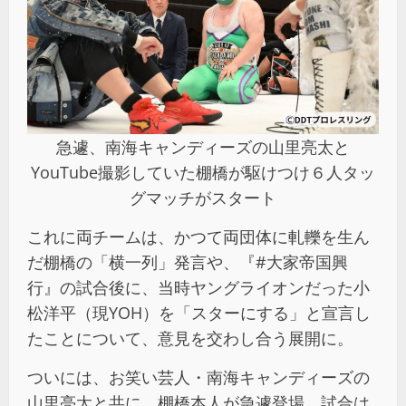
急遽、南海キャンディーズの山里亮太と
YouTube撮影していた棚橋が駆けつけ６人タッ
グマッチがスタート
これに両チームは、かつて両団体に軋轢を生ん
だ棚橋の「横一列」発言や、『#大家帝国興
行』の試合後に、当時ヤングライオンだった小
松洋平（現YOH）を「スターにする」と宣言し
たことについて、意見を交わし合う展開に。
ついには、お笑い芸人・南海キャンディーズの
山里亮太と共に、棚橋本人が急遽登場。試合は