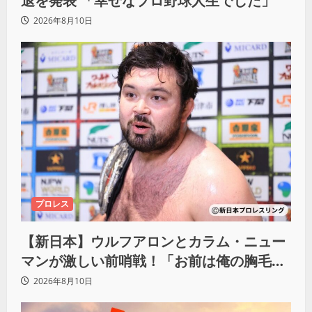
退を発表 「幸せなプロ野球人生でした」
2026年8月10日
プロレス
【新日本】ウルフアロンとカラム・ニュー
マンが激しい前哨戦！「お前は俺の胸毛に
カラム(絡む)小バエと一緒だ」
2026年8月10日