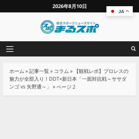
2026年8月10日
JA
ホーム
»
記事一覧
»
コラム
»
【観戦レポ】プロレスの
魅力が全部入り！DDT×新日本「一面対抗戦～ササダ
ンゴ vs 矢野通～」
»
ページ 2