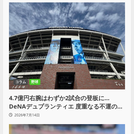
コラム
野球
4.7億円右腕はわずか2試合の登板に…
DeNAデュプランティエ 度重なる不運の末
に退団
2026年7月14日