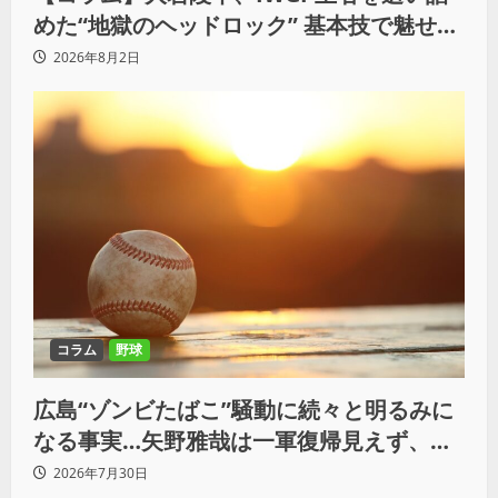
めた“地獄のヘッドロック” 基本技で魅せた
G1の新たな衝撃
2026年8月2日
コラム
野球
広島“ゾンビたばこ”騒動に続々と明るみに
なる事実…矢野雅哉は一軍復帰見えず、小
園海斗らも写った写真の波紋
2026年7月30日