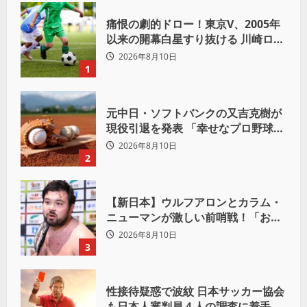
痛恨の劇的ドロー！東京V、2005年
以来の開幕白星すり抜ける 川崎ロマ
ニッチ同点弾
2026年8月10日
1
元中日・ソフトバンクの又吉克樹が
現役引退を発表 「幸せなプロ野球人
生でした」
2026年8月10日
2
【新日本】ウルフアロンとカラム・
ニューマンが激しい前哨戦！「お前
は俺の胸毛にカラム(絡む)小バエと
2026年8月10日
一緒だ」
3
性接待疑惑で波紋 日本サッカー協会
も日本人審判員４人の調査に着手