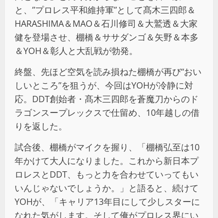
と、”プロレス平和維持軍”として髙木三四郎＆
HARASHIMA＆MAO＆石川修司＆大鷲透＆大家
健を登場させ、棚橋＆ササダンゴ＆矢野＆本多
＆YOH＆彰人と大乱戦が勃発。
終盤、先ほど空気を読み損ねた棚橋が再び“おい
しいところ”を狙うが、今回はYOHが冷静に対
応。DDT創始者・髙木三四郎を蒼魔刀からのド
ラゴンスープレックスで仕留め、10年越しの借
りを返した。
試合後、棚橋がマイクを握り、「棚橋弘至は10
年かけて大人になりました。これから新日本プ
ロレスとDDT、もっと力を合わせていってもい
いんじゃないでしょうか。」と語ると、続けて
YOHが、「キャリア13年目にして少しスターに
なれた気がします。そして俺がプロレス界にい