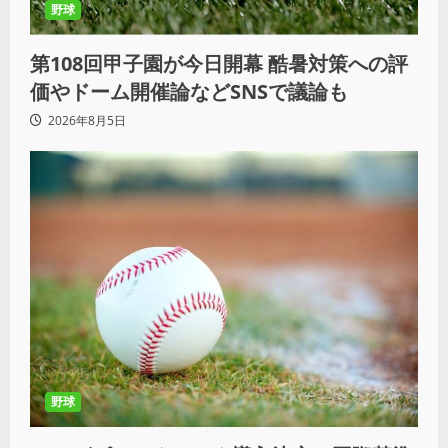
野球
第108回甲子園が今日開幕 酷暑対策への評
価やドーム開催論などSNSで議論も
2026年8月5日
野球