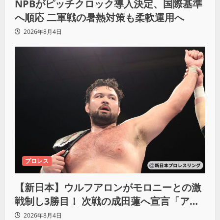
NPBがピッチクロック導入決定、国際基準
へ順応 二軍戦の暑熱対策も柔軟運用へ
2026年8月4日
プロレス
【新日本】ウルフアロンがモロニーとの激
戦制し3勝目！ 次戦の成田蓮へ宣言「アイ
ツの王道を俺の王道でぶち壊す」
2026年8月4日