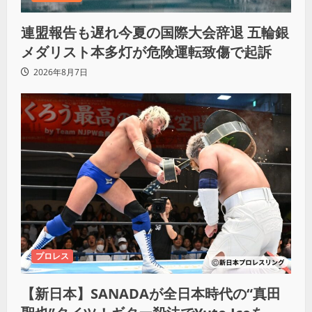
連盟報告も遅れ今夏の国際大会辞退 五輪銀
メダリスト本多灯が危険運転致傷で起訴
2026年8月7日
プロレス
【新日本】SANADAが全日本時代の“真田