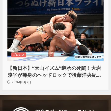
プロレス
【新日本】“天山イズム”継承の死闘！大岩
陵平が渾身のヘッドロックで後藤洋央紀か
らタップ奪取 執念の「リベンジ＆4勝目」
2026年8月7日