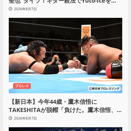
聖也”タイツ！ギター殺法でYuto-Iceを
KO「俺と闘う時は考えろ。感じるな」
2026年8月7日
プロレス
【新日本】今年44歳・鷹木信悟に
TAKESHITAが脱帽「負けた。鷹木信悟、
強いわ！」
2026年8月7日