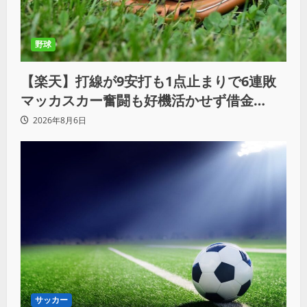
野球
【楽天】打線が9安打も1点止まりで6連敗
マッカスカー奮闘も好機活かせず借金
「22」
2026年8月6日
サッカー