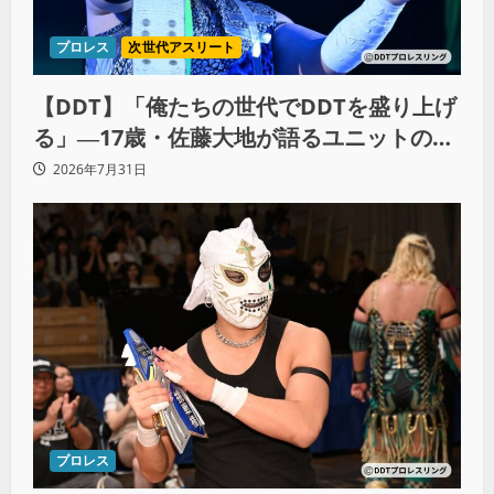
プロレス
次世代アスリート
【DDT】「俺たちの世代でDDTを盛り上げ
る」―17歳・佐藤大地が語るユニットの絆
とシングル王座への飽くなき野望
2026年7月31日
プロレス