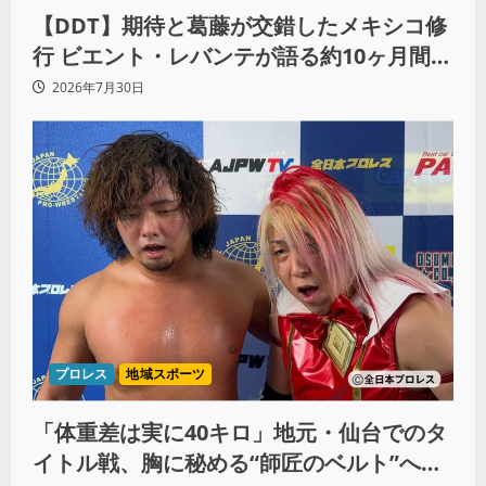
【DDT】期待と葛藤が交錯したメキシコ修
行 ビエント・レバンテが語る約10ヶ月間の
苦悩「くすぶっている自分に腹を立ててい
2026年7月30日
る」
プロレス
地域スポーツ
「体重差は実に40キロ」地元・仙台でのタ
イトル戦、胸に秘める“師匠のベルト”への