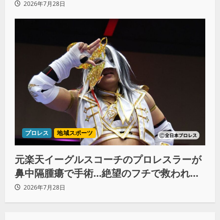
想いと同期決戦への決意
2026年7月28日
プロレス
地域スポーツ
元楽天イーグルスコーチのプロレスラーが
鼻中隔腫瘍で手術…絶望のフチで救われた
リーダーの言葉
2026年7月28日