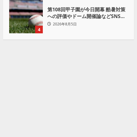
第108回甲子園が今日開幕 酷暑対策
への評価やドーム開催論などSNSで
議論も
2026年8月5日
4