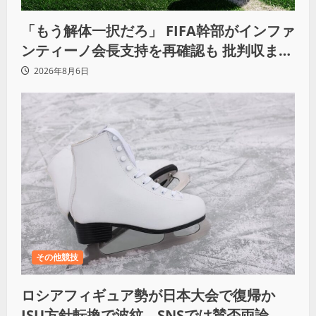
「もう解体一択だろ」 FIFA幹部がインファ
ンティーノ会長支持を再確認も 批判収まら
ず
2026年8月6日
その他競技
ロシアフィギュア勢が日本大会で復帰か
ISU方針転換で波紋、SNSでは賛否両論