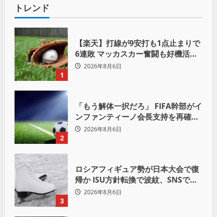
トレンド
【楽天】打線が9安打も1点止まりで
6連敗 マッカスカー奮闘も好機活か
せず借金「22」
2026年8月6日
1
「もう解体一択だろ」 FIFA幹部がイ
ンファンティーノ会長支持を再確認
も 批判収まらず
2026年8月6日
2
ロシアフィギュア勢が日本大会で復
帰か ISU方針転換で波紋、SNSでは
賛否両論
2026年8月6日
3