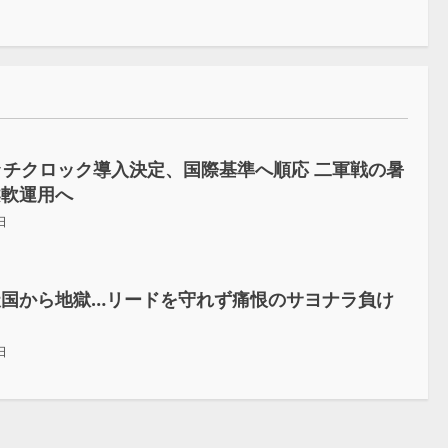
ッチクロック導入決定、国際基準へ順応 二軍戦の暑
柔軟運用へ
日
天国から地獄…リードを守れず痛恨のサヨナラ負け
日