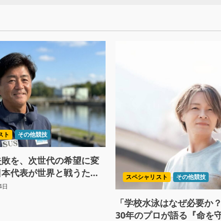
スト
その他競技
失敗を、次世代の希望に変
日本代表が世界と戦うため
スペシャリスト
その他競技
の過去をすべて捨てた理由
4日
「学校水泳はなぜ必要か
30年のプロが語る『命を