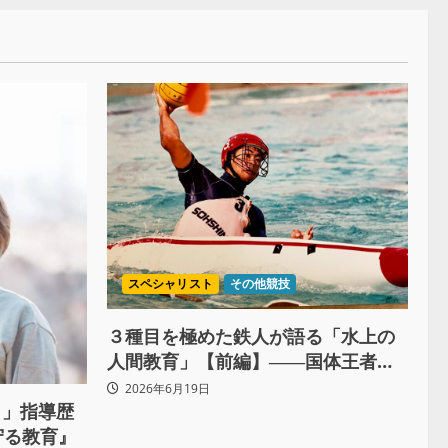
スペシャリスト
その他競技
３種目を極めた鉄人が語る「水上の
人間教育」【前編】――国体王者の
挫折と生涯スポーツとしての輝き
2026年6月19日
？」指導歴
守る教育』