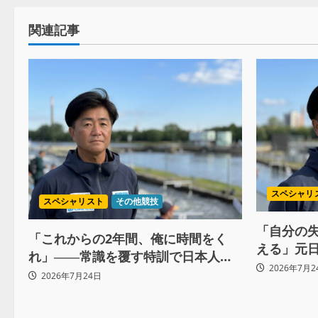
関連記事
スペシャリ
スペシャリスト
その他競技
「自分の
「これからの2年間、俺に時間をく
える」元
れ」――常識を覆す特訓で日本人初
に、自ら
2026年7月2
の快挙へ（後編）
2026年7月24日
（前編）