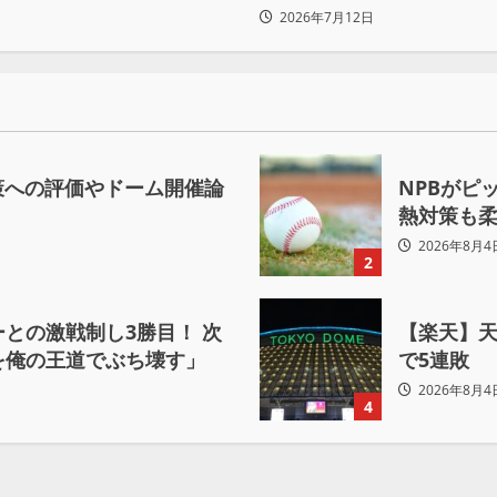
2026年7月12日
対策への評価やドーム開催論
NPBがピ
熱対策も
2026年8月4
2
との激戦制し3勝目！ 次
【楽天】
を俺の王道でぶち壊す」
で5連敗
2026年8月4
4