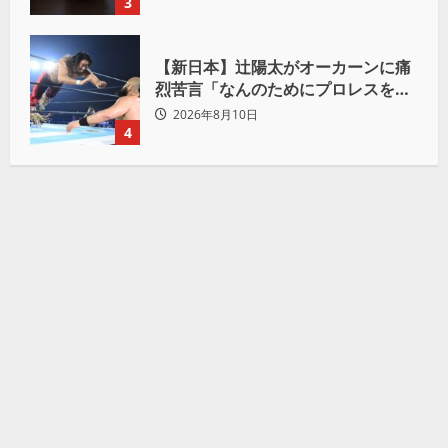
3
【新日本】辻陽太がオーカーンに痛
烈苦言「なんのためにプロレスをや
ってるんだ？」
2026年8月10日
4