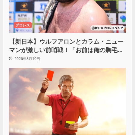
プロレス
【新日本】ウルフアロンとカラム・ニュー
マンが激しい前哨戦！「お前は俺の胸毛に
カラム(絡む)小バエと一緒だ」
2026年8月10日