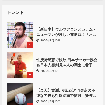
トレンド
【新日本】ウルフアロンとカラム・
ニューマンが激しい前哨戦！「お前
は俺の胸毛にカラム(絡む)小バエと
2026年8月10日
一緒だ」
1
性接待疑惑で波紋 日本サッカー協会
も日本人審判員４人の調査に着手
2026年8月10日
2
【楽天】古謝が8回2安打1失点の不
運な力投も打線沈黙で惜敗、援護な
き左腕にSNSでは同情の声
2026年8月10日