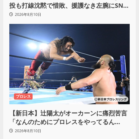
投も打線沈黙で惜敗、援護なき左腕にSNS
では同情の声
2026年8月10日
プロレス
【新日本】辻陽太がオーカーンに痛烈苦言
「なんのためにプロレスをやってるん
だ？」
2026年8月10日