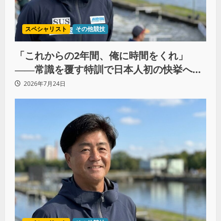
スペシャリスト
その他競技
「これからの2年間、俺に時間をくれ」
――常識を覆す特訓で日本人初の快挙へ
（後編）
2026年7月24日