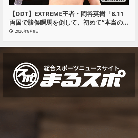
【DDT】EXTREME王者・岡谷英樹「8.11
両国で勝俣瞬馬を倒して、初めて“本当の
王者”になれる」
2026年8月8日