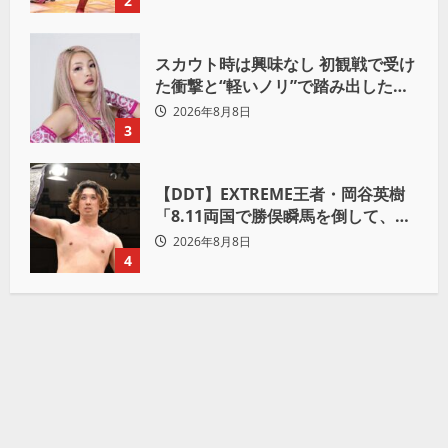
2
スカウト時は興味なし 初観戦で受け
た衝撃と“軽いノリ”で踏み出したプ
ロレスへの道
2026年8月8日
3
【DDT】EXTREME王者・岡谷英樹
「8.11両国で勝俣瞬馬を倒して、初
めて“本当の王者”になれる」
2026年8月8日
4