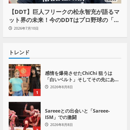
【DDT】巨人フリークの松永智充が語るマ
ット界の未来！今のDDTはプロ野球の「ソ
フトバンク状態」
2026年7月10日
トレンド
感情を爆発させたChiChi 狙うは
「白いベルト」そしてその先にある
世界へ
2026年8月8日
1
Sareeeとの出会いと「Sareee-
ISM」での激闘
2026年8月8日