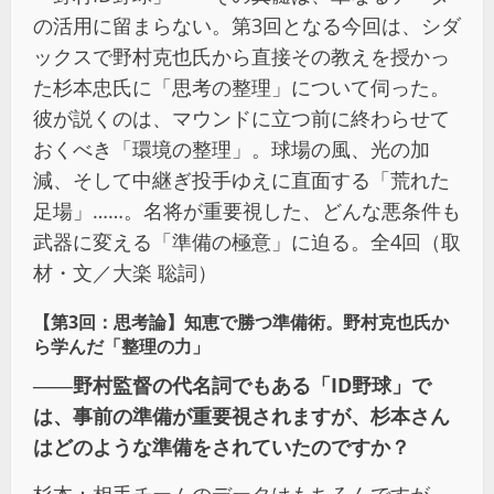
の活用に留まらない。第3回となる今回は、シダ
ックスで野村克也氏から直接その教えを授かっ
た杉本忠氏に「思考の整理」について伺った。
彼が説くのは、マウンドに立つ前に終わらせて
おくべき「環境の整理」。球場の風、光の加
減、そして中継ぎ投手ゆえに直面する「荒れた
足場」……。名将が重要視した、どんな悪条件も
武器に変える「準備の極意」に迫る。全4回（取
材・文／大楽 聡詞）
【第3回：思考論】知恵で勝つ準備術。野村克也氏か
ら学んだ「整理の力」
――野村監督の代名詞でもある「ID野球」で
は、事前の準備が重要視されますが、杉本さん
はどのような準備をされていたのですか？