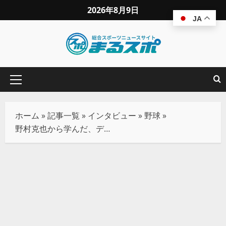
2026年8月9日
JA
ホーム
»
記事一覧
»
インタビュー
»
野球
»
野村克也から学んだ、データ以上に大切な「環境の整理」――逆境を味方につける思考法 #3