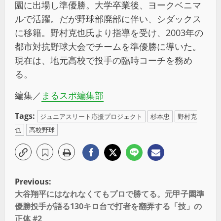
園に出場し準優勝。大学卒業後、ヨークベニマ
ルで活躍。だが野球部廃部に伴い、シダックス
に移籍。野村克也氏より指導を受け、2003年の
都市対抗野球大会でチームを準優勝に導いた。
現在は、地元高校で投手の臨時コーチを務め
る。
編集／
まるスポ編集部
Tags:
ジュニアスリート応援プロジェクト
杉本忠
野村克
也
高校野球
Previous:
大谷翔平にはなれなくてもプロで勝てる。元甲子園準
優勝投手が語る130キロ台で打者を翻弄する「技」の
正体 #2