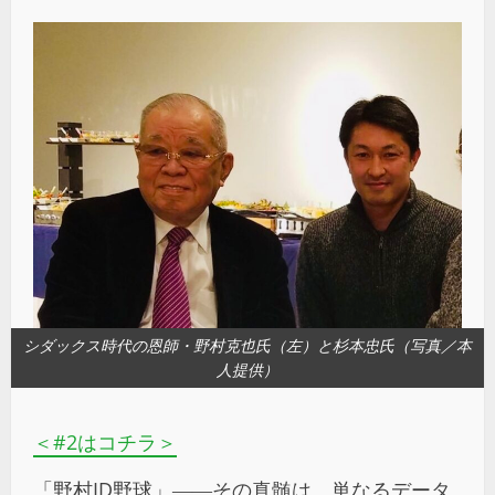
シダックス時代の恩師・野村克也氏（左）と杉本忠氏（写真／本
人提供）
＜#2はコチラ＞
「野村ID野球」――その真髄は、単なるデータ