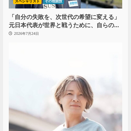
スペシャリスト
その他競技
「自分の失敗を、次世代の希望に変える」
元日本代表が世界と戦うために、自らの過
去をすべて捨てた理由（前編）
2026年7月24日