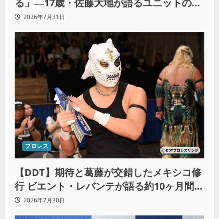
る」―17歳・佐藤大地が語るユニットの絆
とシングル王座への飽くなき野望
2026年7月31日
プロレス
【DDT】期待と葛藤が交錯したメキシコ修
行 ビエント・レバンテが語る約10ヶ月間の
苦悩「くすぶっている自分に腹を立ててい
2026年7月30日
る」