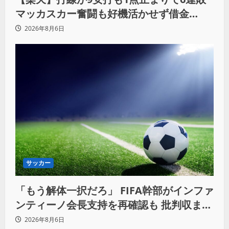
マッカスカー奮闘も好機活かせず借金
「22」
2026年8月6日
サッカー
「もう解体一択だろ」 FIFA幹部がインファ
ンティーノ会長支持を再確認も 批判収まら
ず
2026年8月6日