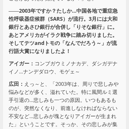
――2003
年ですか？たしか
…
中国各地で重症急
性呼吸器症候群（
SARS
）が流行。
3
月には大和
銀行とあさひ銀行が合併し「りそな銀行」に。
あとアメリカがイラク戦争に踏み切りました。
そしてテツ
and
トモの「なんでだろう～」が流
行語大賞になりましたよ！
アイガー：
コンブガウミノナカデ、ダシガデナ
イノ…ナンデダロウ、モゲェ～
広田：
えっ～と、「2003年は、周りで悲しみや
悩みなどが多く、溢れていた。特に風間ルミ選
手引退の…悲しみも一つの原因。いつもあるも
のが、突然なくなり、前進しなければならない
不安など…悲しみが塊となりアイガーが生まれ
た」ということです。そっか、その悲しみが集