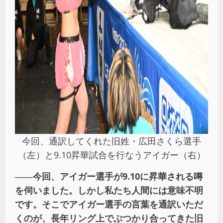
今回、通訳してくれた旧姓・広田さくら選手
（左）と9.10昇華試合を行なうアイガー（右）
――
今回、アイガー選手が
9.10
に昇華される噂
を伺いました。しかし私たち人間には意味不明
です。そこでアイガー選手の言葉を通訳いただ
くのが、長年リング上でぶつかり合ってきた旧