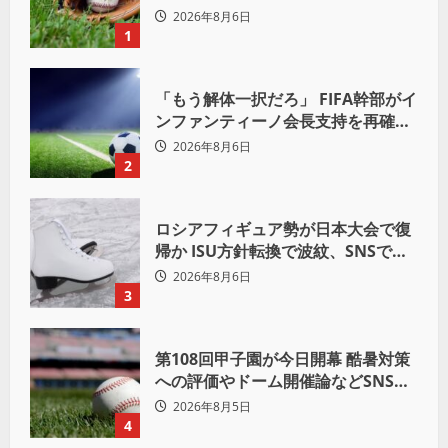
せず借金「22」
2026年8月6日
1
「もう解体一択だろ」 FIFA幹部がイ
ンファンティーノ会長支持を再確認
も 批判収まらず
2026年8月6日
2
ロシアフィギュア勢が日本大会で復
帰か ISU方針転換で波紋、SNSでは
賛否両論
2026年8月6日
3
第108回甲子園が今日開幕 酷暑対策
への評価やドーム開催論などSNSで
議論も
2026年8月5日
4