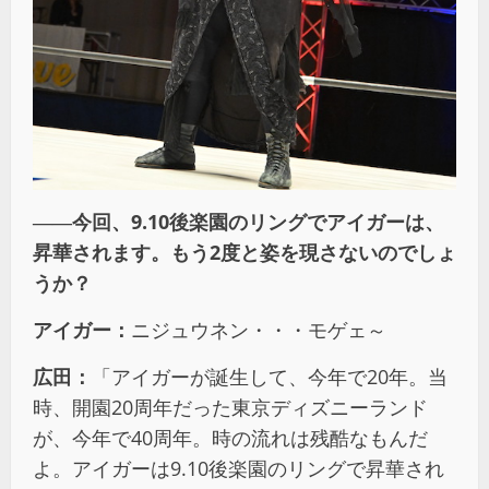
――
今回、9.10
後楽園のリングでアイガーは、
昇華されます。もう2
度と姿を現さないのでしょ
うか？
アイガー：
ニジュウネン・・・モゲェ～
広田：
「アイガーが誕生して、今年で20年。当
時、開園20周年だった東京ディズニーランド
が、今年で40周年。時の流れは残酷なもんだ
よ。アイガーは9.10後楽園のリングで昇華され