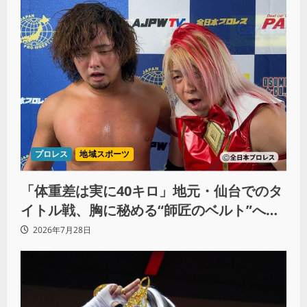
プロレス
地域スポーツ
「体重差は実に40キロ」地元・仙台でのタ
イトル戦、胸に秘める“師匠のベルト”への
想いと同期決戦への決意
2026年7月28日