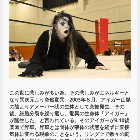
この世に悲しみが多い為、その悲しみがエネルギーと
なり異次元より突然変異。2003年８月、アイガー山脈
の陰よりアメーバー状の生体として突如発生。その
後、細胞分裂を繰り返し、驚異の生命体「アイガー」
が誕生した、と言われている。そのアイガーが9.10後
楽園で昇華。昇華とは固体が液体の状態を経ずに直接
気体に変わる現象のことをいう。リング上で数々の闘