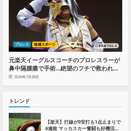
プロレス
地域スポーツ
元楽天イーグルスコーチのプロレスラーが
鼻中隔腫瘍で手術…絶望のフチで救われた
リーダーの言葉
2026年7月28日
トレンド
【楽天】打線が9安打も1点止まりで
6連敗 マッカスカー奮闘も好機活か