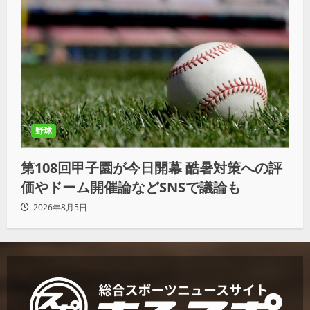
野球
第108回甲子園が今日開幕 酷暑対策への評
価やドーム開催論などSNSで議論も
2026年8月5日