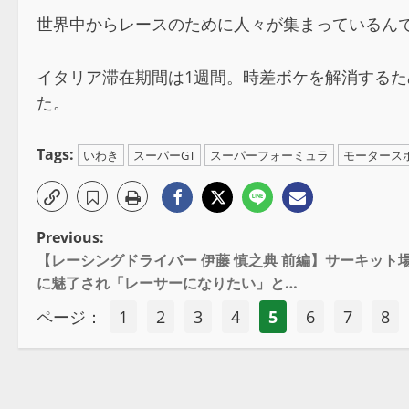
世界中からレースのために人々が集まっているん
イタリア滞在期間は1週間。時差ボケを解消する
た。
Tags:
いわき
スーパーGT
スーパーフォーミュラ
モータース
Previous:
【レーシングドライバー 伊藤 慎之典 前編】サーキッ
に魅了され「レーサーになりたい」と…
ページ：
1
2
3
4
5
6
7
8