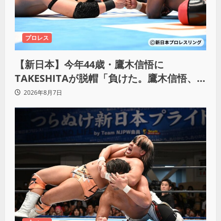
プロレス
【新日本】今年44歳・鷹木信悟に
TAKESHITAが脱帽「負けた。鷹木信悟、
強いわ！」
2026年8月7日