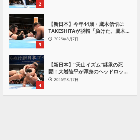
ろ。感じるな」
2
【新日本】今年44歳・鷹木信悟に
TAKESHITAが脱帽「負けた。鷹木信
悟、強いわ！」
2026年8月7日
3
【新日本】“天山イズム”継承の死
闘！大岩陵平が渾身のヘッドロック
で後藤洋央紀からタップ奪取 執念の
2026年8月7日
「リベンジ＆4勝目」
4