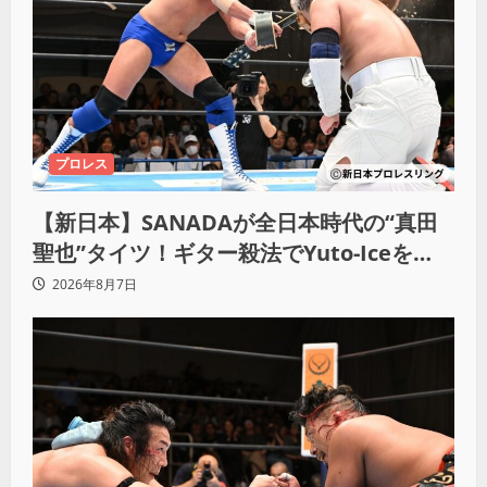
プロレス
【新日本】SANADAが全日本時代の“真田
聖也”タイツ！ギター殺法でYuto-Iceを
KO「俺と闘う時は考えろ。感じるな」
2026年8月7日