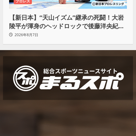
プロレス
【新日本】“天山イズム”継承の死闘！大岩
陵平が渾身のヘッドロックで後藤洋央紀か
らタップ奪取 執念の「リベンジ＆4勝目」
2026年8月7日