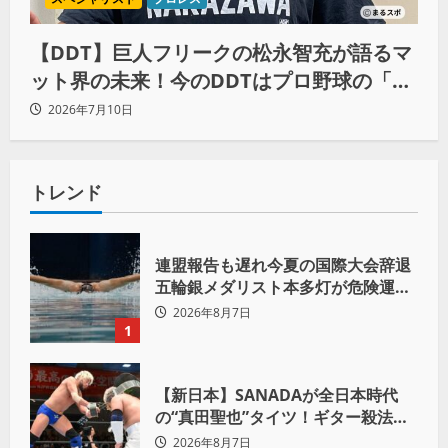
【DDT】巨人フリークの松永智充が語るマ
ット界の未来！今のDDTはプロ野球の「ソ
フトバンク状態」
2026年7月10日
トレンド
連盟報告も遅れ今夏の国際大会辞退
五輪銀メダリスト本多灯が危険運転
致傷で起訴
2026年8月7日
1
【新日本】SANADAが全日本時代
の“真田聖也”タイツ！ギター殺法で
Yuto-IceをKO「俺と闘う時は考え
2026年8月7日