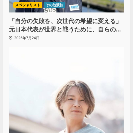
スペシャリスト
その他競技
「自分の失敗を、次世代の希望に変える」
元日本代表が世界と戦うために、自らの過
去をすべて捨てた理由（前編）
2026年7月24日