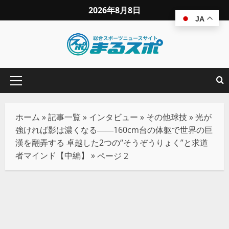
2026年8月8日
JA
ホーム
»
記事一覧
»
インタビュー
»
その他球技
»
光が
強ければ影は濃くなる――160cm台の体躯で世界の巨
漢を翻弄する 卓越した2つの“そうぞうりょく”と求道
者マインド【中編】
»
ページ 2