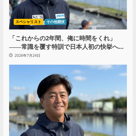
スペシャリスト
その他競技
「これからの2年間、俺に時間をくれ」
――常識を覆す特訓で日本人初の快挙へ
（後編）
2026年7月24日