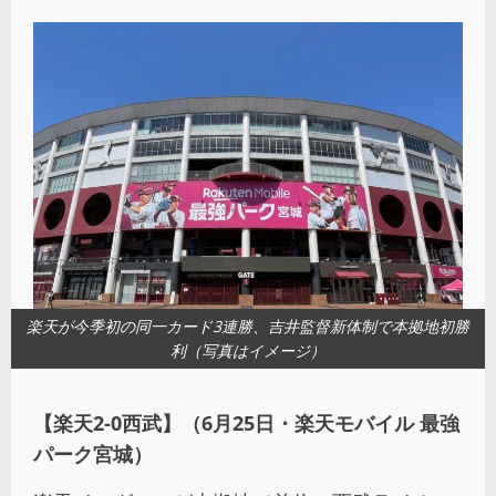
楽天が今季初の同一カード3連勝、吉井監督新体制で本拠地初勝
利（写真はイメージ）
【楽天
2-0
西武】（
6
月
25
日・楽天モバイル
最強
パーク宮城）