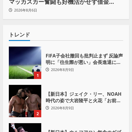
マッカスカー奮闘も好機活かせず借金
「22」
2026年8月6日
トレンド
FIFA子会社撤回も批判止まず 反論声
明に「往生際が悪い」会長進退に注
目
2026年8月9日
1
【新日本】ジェイク・リー、NOAH
時代の姿で大岩陵平と火花「お前の
おかげで、忘れてたもの思い出した
2026年8月9日
わ」
2