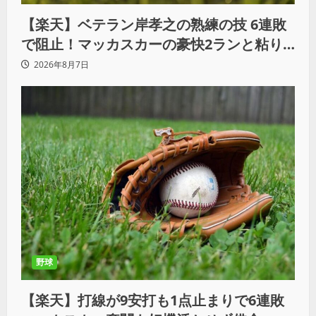
【楽天】ベテラン岸孝之の熟練の技 6連敗
で阻止！マッカスカーの豪快2ランと粘り
の継投でオリックスを破る
2026年8月7日
野球
【楽天】打線が9安打も1点止まりで6連敗