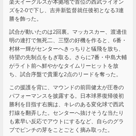
楽天イーグルスが本拠地で首位の西武ライオン
ズを2-0で下し、吉井新監督就任後初となる3連
勝を飾った。
試合が動いたのは2回裏。マッカスカー、渡邊佳
明の連打で無死二、三塁の好機を作ると、6番・
村林一輝がセンターへきっちりと犠飛を放ち、
待望の先制点をもぎ取る。さらに7番・中島大輔
がライト前へ鮮やかなタイムリーヒットを放
ち、試合序盤で貴重な2点のリードを奪った。
この援護を背に、マウンドの前田健太が圧巻の
パフォーマンスを披露する。日本球界復帰後初
勝利を目指す右腕は、キレのある変化球で西武
打線を翻弄した。センターへ抜けそうな当たり
も素早い反応でアウトにするなど、自らのグラ
ブでピンチの芽をことごとく摘み取った。