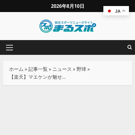
2026年8月10日
JA
ホーム
»
記事一覧
»
ニュース
»
野球
»
【楽天】マエケンが魅せた魂の7回零封！鮮やかな完封リレーで首位西武を撃破し3連勝