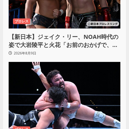
プロレス
【新日本】ジェイク・リー、NOAH時代の
姿で大岩陵平と火花「お前のおかげで、忘
れてたもの思い出したわ」
2026年8月9日