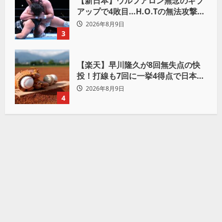
【新日本】ウルフアロン無念のギブ
アップで4敗目…H.O.Tの無法攻撃に
屈す「まだまだ俺自身の力はこんな
2026年8月9日
もんだなって」
3
【楽天】早川隆久が8回無失点の快
投！打線も7回に一挙4得点で日本ハ
ムを完封
2026年8月9日
4