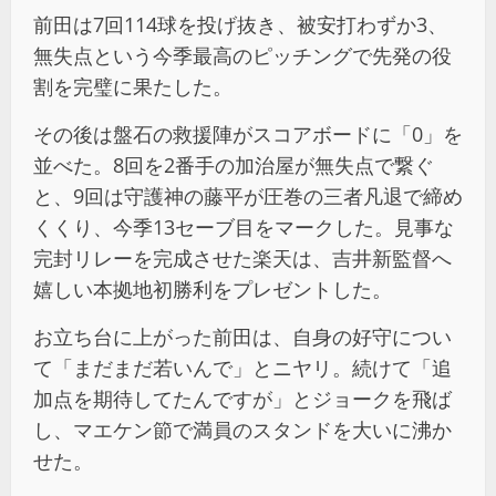
前田は7回114球を投げ抜き、被安打わずか3、
無失点という今季最高のピッチングで先発の役
割を完璧に果たした。
その後は盤石の救援陣がスコアボードに「0」を
並べた。8回を2番手の加治屋が無失点で繋ぐ
と、9回は守護神の藤平が圧巻の三者凡退で締め
くくり、今季13セーブ目をマークした。見事な
完封リレーを完成させた楽天は、吉井新監督へ
嬉しい本拠地初勝利をプレゼントした。
お立ち台に上がった前田は、自身の好守につい
て「まだまだ若いんで」とニヤリ。続けて「追
加点を期待してたんですが」とジョークを飛ば
し、マエケン節で満員のスタンドを大いに沸か
せた。