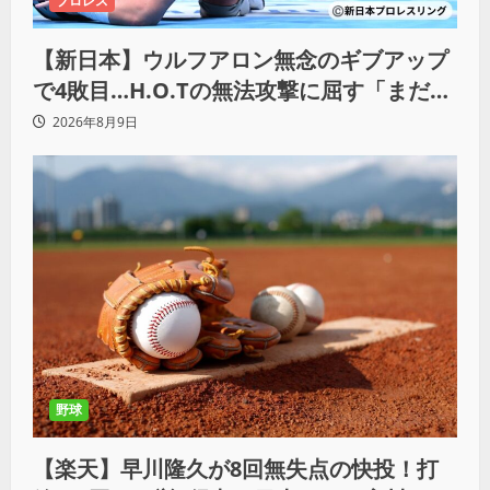
プロレス
【新日本】ウルフアロン無念のギブアップ
で4敗目…H.O.Tの無法攻撃に屈す「まだま
だ俺自身の力はこんなもんだなって」
2026年8月9日
野球
【楽天】早川隆久が8回無失点の快投！打