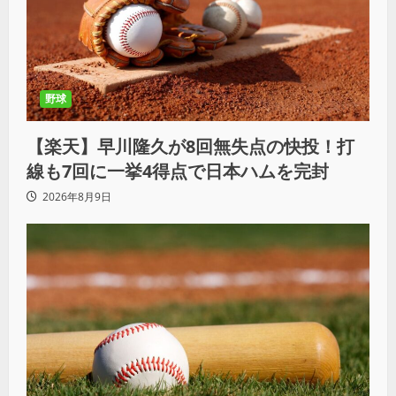
野球
【楽天】早川隆久が8回無失点の快投！打
線も7回に一挙4得点で日本ハムを完封
2026年8月9日