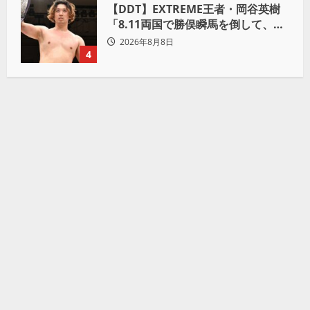
【DDT】EXTREME王者・岡谷英樹
「8.11両国で勝俣瞬馬を倒して、初
めて“本当の王者”になれる」
2026年8月8日
4