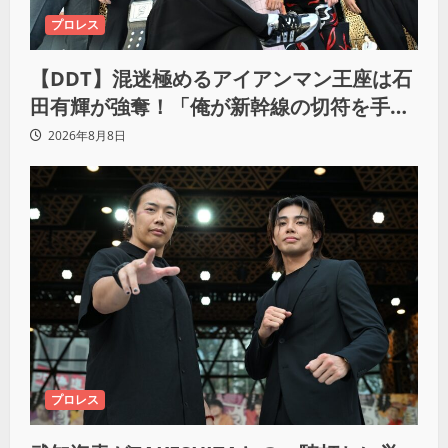
プロレス
【DDT】混迷極めるアイアンマン王座は石
田有輝が強奪！「俺が新幹線の切符を手に
入れるからな！逃げ切るぞ」
2026年8月8日
プロレス