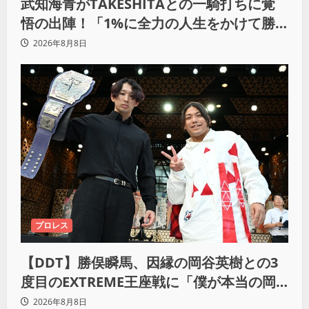
武知海青がTAKESHITAとの一騎打ちに覚
悟の出陣！「1%に全力の人生をかけて勝
ちにいきたい」
2026年8月8日
プロレス
【DDT】勝俣瞬馬、因縁の岡谷英樹との3
度目のEXTREME王座戦に「僕が本当の岡
谷英樹を引き出して獲りたい」
2026年8月8日