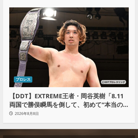
プロレス
【DDT】EXTREME王者・岡谷英樹「8.11
両国で勝俣瞬馬を倒して、初めて“本当の
王者”になれる」
2026年8月8日