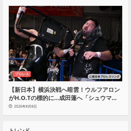
プロレス
【新日本】横浜決戦へ暗雲！ウルフアロン
がH.O.Tの標的に…成田蓮へ「シュウマイ
にしてやる」と怒り爆発
2026年8月8日
トレンド