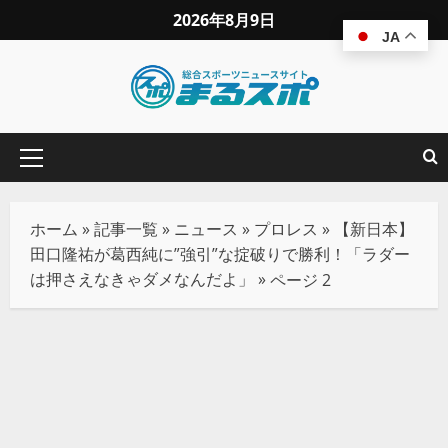
2026年8月9日
JA
ホーム
»
記事一覧
»
ニュース
»
プロレス
»
【新日本】
田口隆祐が葛西純に”強引”な掟破りで勝利！「ラダー
は押さえなきゃダメなんだよ」
»
ページ 2