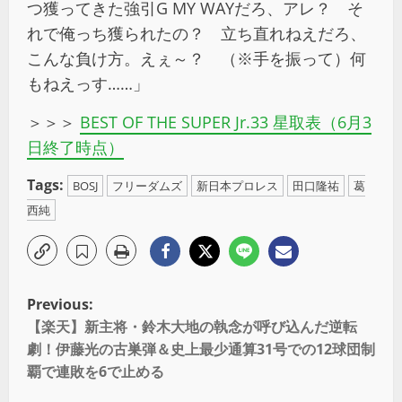
つ獲ってきた強引G MY WAYだろ、アレ？ そ
れで俺っち獲られたの？ 立ち直れねえだろ、
こんな負け方。えぇ～？ （※手を振って）何
もねえっす……」
＞＞＞
BEST OF THE SUPER Jr.33 星取表（6月3
日終了時点）
Tags:
BOSJ
フリーダムズ
新日本プロレス
田口隆祐
葛
西純
Previous:
【楽天】新主将・鈴木大地の執念が呼び込んだ逆転
劇！伊藤光の古巣弾＆史上最少通算31号での12球団制
覇で連敗を6で止める