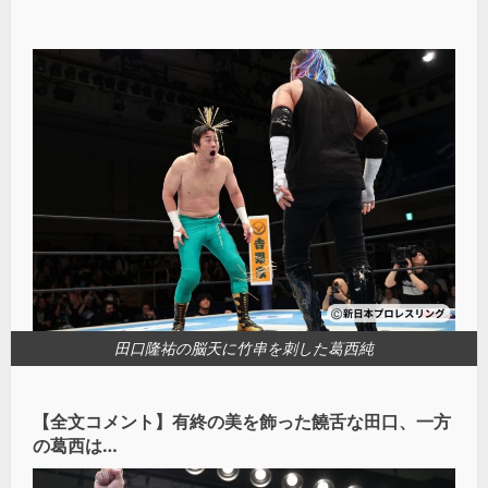
田口隆祐の脳天に竹串を刺した葛西純
【全文コメント】有終の美を飾った饒舌な田口、一方
の葛西は…