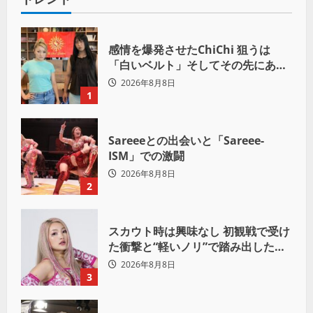
感情を爆発させたChiChi 狙うは
「白いベルト」そしてその先にある
世界へ
2026年8月8日
1
Sareeeとの出会いと「Sareee-
ISM」での激闘
2026年8月8日
2
スカウト時は興味なし 初観戦で受け
た衝撃と“軽いノリ”で踏み出したプ
ロレスへの道
2026年8月8日
3