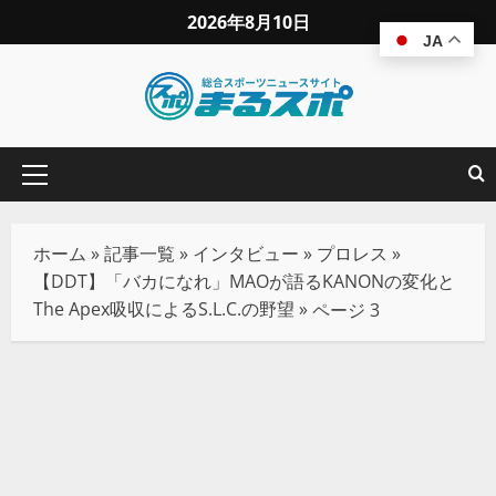
2026年8月10日
JA
ホーム
»
記事一覧
»
インタビュー
»
プロレス
»
【DDT】「バカになれ」MAOが語るKANONの変化と
The Apex吸収によるS.L.C.の野望
»
ページ 3