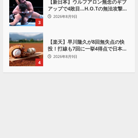
【新日本】ウルフアロン無念のギブ
アップで4敗目…H.O.Tの無法攻撃に
屈す「まだまだ俺自身の力はこんな
2026年8月9日
もんだなって」
3
【楽天】早川隆久が8回無失点の快
投！打線も7回に一挙4得点で日本ハ
ムを完封
2026年8月9日
4