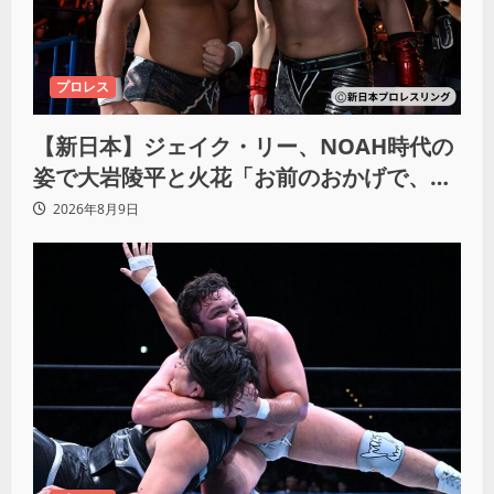
プロレス
【新日本】ジェイク・リー、NOAH時代の
姿で大岩陵平と火花「お前のおかげで、忘
れてたもの思い出したわ」
2026年8月9日