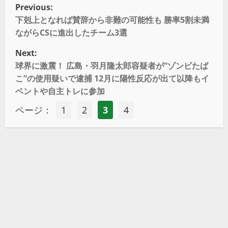
Previous:
下剋上となれば賛辞から非難の可能性も 勝率5割未満
ながらCSに進出したチーム3選
Next:
球界に激震！ 広島・羽月隆太郎容疑者が“ゾンビたば
こ”の使用疑いで逮捕 12月に陽性反応が出て以降もイ
ベントや自主トレに参加
ページ：
1
2
3
4