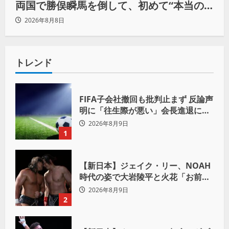
両国で勝俣瞬馬を倒して、初めて“本当の
王者”になれる」
2026年8月8日
トレンド
FIFA子会社撤回も批判止まず 反論声
明に「往生際が悪い」会長進退に注
目
2026年8月9日
1
【新日本】ジェイク・リー、NOAH
時代の姿で大岩陵平と火花「お前の
おかげで、忘れてたもの思い出した
2026年8月9日
わ」
2