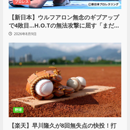
プロレス
【新日本】ウルフアロン無念のギブアップ
で4敗目…H.O.Tの無法攻撃に屈す「まだま
だ俺自身の力はこんなもんだなって」
2026年8月9日
野球
【楽天】早川隆久が8回無失点の快投！打