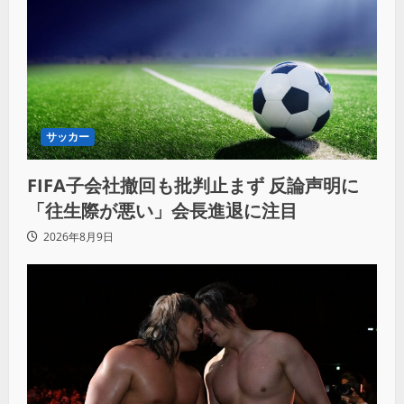
サッカー
FIFA子会社撤回も批判止まず 反論声明に
「往生際が悪い」会長進退に注目
2026年8月9日