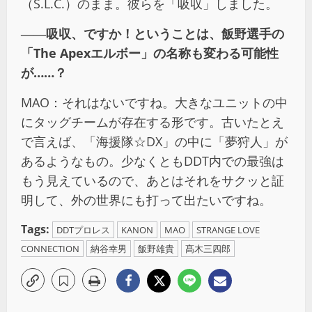
（S.L.C.）のまま。彼らを「吸収」しました。
――
吸収、ですか！ということは、飯野選手の
「The Apexエルボー」の名称も変わる可能性
が……？
MAO：それはないですね。大きなユニットの中
にタッグチームが存在する形です。古いたとえ
で言えば、「海援隊☆DX」の中に「夢狩人」が
あるようなもの。少なくともDDT内での最強は
もう見えているので、あとはそれをサクッと証
明して、外の世界にも打って出たいですね。
Tags:
DDTプロレス
KANON
MAO
STRANGE LOVE
CONNECTION
納谷幸男
飯野雄貴
髙木三四郎