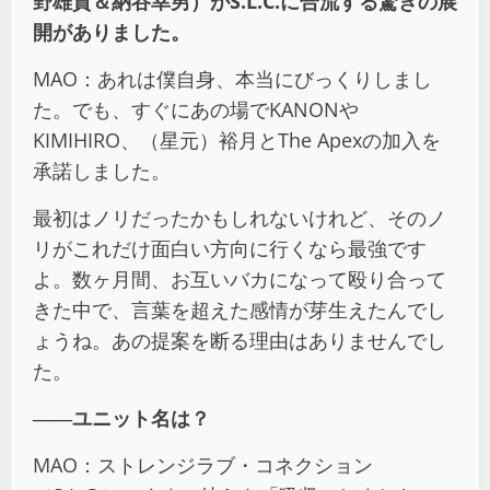
野雄貴＆納谷幸男）がS.L.C.に合流する驚きの展
開がありました。
MAO：あれは僕自身、本当にびっくりしまし
た。でも、すぐにあの場でKANONや
KIMIHIRO、（星元）裕月とThe Apexの加入を
承諾しました。
最初はノリだったかもしれないけれど、そのノ
リがこれだけ面白い方向に行くなら最強です
よ。数ヶ月間、お互いバカになって殴り合って
きた中で、言葉を超えた感情が芽生えたんでし
ょうね。あの提案を断る理由はありませんでし
た。
――
ユニット名は？
MAO：ストレンジラブ・コネクション