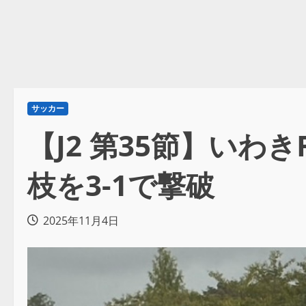
サッカー
【J2 第35節】い
枝を3-1で撃破
2025年11月4日