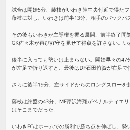
試合は開始5分、藤枝がいわき陣中央付近で得たフ
藤枝に対し、いわきは前半13分、相手のバックパ
その後もいわきが主導権を握る展開。前半終了間際
GK佐々木が再び好守を見せて得点を許さない。い
後半に入っても勢いは止まらない。開始早々の47
が左足で折り返すと、最後はDF石田侑資が右足で
さらに後半19分、左サイドからのロングスローを
藤枝は終盤の43分、MF芹沢海翔がペナルティエ
はそこまでだった。
いわきFCはホームでの勝利で勝ち点を伸ばし、勢