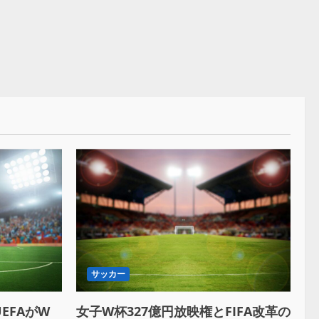
サッカー
EFAがW
女子W杯327億円放映権とFIFA改革の