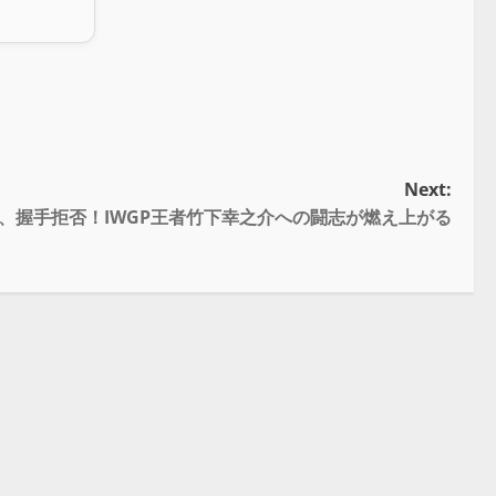
Next:
青、握手拒否！IWGP王者竹下幸之介への闘志が燃え上がる