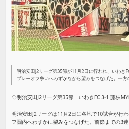
明治安田J2リーグ第35節が11月2日に行われ、いわ
プレーオフ争いへわずかながら望みをつなげた。一方
◇明治安田J2リーグ第35節 いわきFC 3-1 藤枝
明治安田J2リーグは11月2日に各地で10試合が行
フ圏内へわずかに望みをつなげた。前節までの3