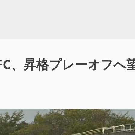
わきFC、昇格プレーオフ