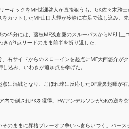
リーキックをMF世瀬啓人が直接狙うも、GK佐々木雅
スをカットしたMF山口大輝が冷静に右足で流し込み、
の45分には、藤枝MF浅倉廉のスルーパスからMF川
わきが1点リードのまま前半を折り返した。
分、右サイドからのスローインを起点にMF大西悠介が
押し込み、いわきが追加点を挙げた。
起点に混戦となり、こぼれ球に反応したDF堂鼻起暉が右
リア内で倒されPKを獲得。FWアンデルソンがGKの逆を
いそのままに昇格プレーオフ争いへ食らいつく。バース