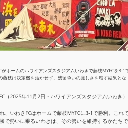
きFCがホームのハワイアンズスタジアムいわきで藤枝MYFCを3
の藤枝は決定機を活かせず、残留争いの厳しさを増す結果とな
MYFC（2025年11月2日・ハワイアンズスタジアムいわき）
われ、いわきFCはホームで藤枝MYFCに3-1で勝利。
連勝で勢いに乗るいわきは、その勢いを維持するかたち