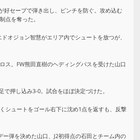
士が好セーブで弾き出し、ピンチを防ぐ。攻め込む
先制点を奪った。
上エドオジョン智慧がエリア内でシュートを放つが、
クロス。FW熊田直樹のヘディングパスを受けた山口
足で押し込み3-0。試合をほぼ決定づけた。
突くシュートをゴール右下に沈め1点を返すも、反撃
デー弾を決めた山口、J2初得点の石田とチーム内の