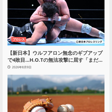
プロレス
【新日本】ウルフアロン無念のギブアップ
で4敗目…H.O.Tの無法攻撃に屈す「まだま
だ俺自身の力はこんなもんだなって」
2026年8月9日