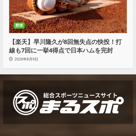
野球
【楽天】早川隆久が8回無失点の快投！打
線も7回に一挙4得点で日本ハムを完封
2026年8月9日