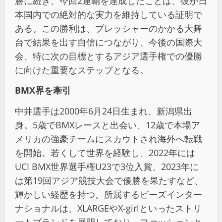
勝に続き、今回2連覇を達成したことは、彼が日
本国内での絶対的な実力を維持している証明で
ある。この勝利は、プレッシャーのかかる大舞
台で結果を出す自信につながり、今後の国際大
会、特に次の目標とするアジア選手権での優勝
に向けた重要なステップとなる。
BMX界を牽引
中井選手は2000年6月24日生まれ、新潟県出
身。5歳でBMXレースと出会い、12歳で本場ア
メリカの強豪チームにスカウトされ海外へ転戦
を開始。若くして世界を経験し、2022年には
UCI BMX世界選手権U23で3位入賞、2023年に
は第19回アジア競技大会で優勝を果たすなど、
輝かしい経歴を持つ。所属するビーズインター
ナショナルは、XLARGEやX-girlといったストリ