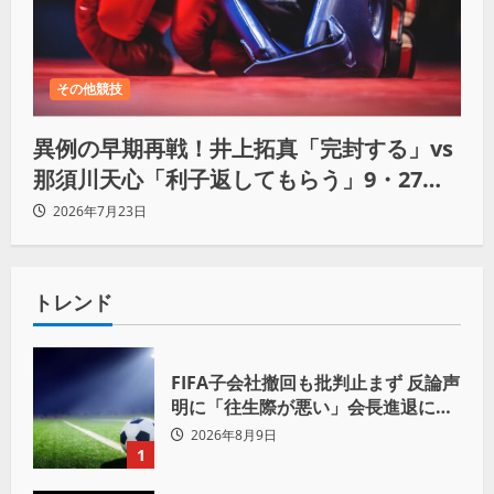
その他競技
異例の早期再戦！井上拓真「完封する」vs
那須川天心「利子返してもらう」9・27決
戦へ
2026年7月23日
トレンド
FIFA子会社撤回も批判止まず 反論声
明に「往生際が悪い」会長進退に注
目
2026年8月9日
1