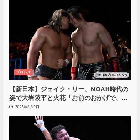
プロレス
【新日本】ジェイク・リー、NOAH時代の
姿で大岩陵平と火花「お前のおかげで、忘
れてたもの思い出したわ」
2026年8月9日