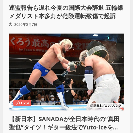
連盟報告も遅れ今夏の国際大会辞退 五輪銀
メダリスト本多灯が危険運転致傷で起訴
2026年8月7日
プロレス
【新日本】SANADAが全日本時代の“真田
聖也”タイツ！ギター殺法でYuto-Iceを