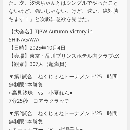
た。次、汐珠ちゃんとはシングルでやったこと
ないけど、強いじゃない。けど、速い。絶対勝
ちます！」と次戦に意欲を見せた。
【大会名】TJPW Autumn Victory in
SHINAGAWA
【日時】2025年10月4日
【会場】東京・品川プリンスホテル内クラブeX
【観衆】307人（超満員）
▼第1試合 ねくじぇねトーナメント’25 時間
無制限1本勝負
○高見汐珠 vs 小夏れん●
7分25秒 コアラクラッチ
▼第2試合 ねくじぇねトーナメント’25 時間
無制限1本勝負
○キラ・サマー vs 七瀬千花●