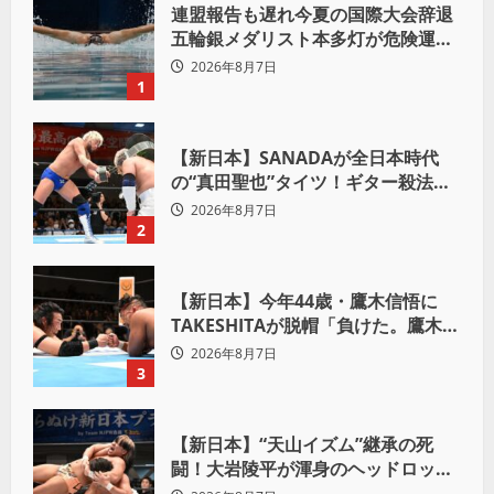
連盟報告も遅れ今夏の国際大会辞退
五輪銀メダリスト本多灯が危険運転
致傷で起訴
2026年8月7日
1
【新日本】SANADAが全日本時代
の“真田聖也”タイツ！ギター殺法で
Yuto-IceをKO「俺と闘う時は考え
2026年8月7日
ろ。感じるな」
2
【新日本】今年44歳・鷹木信悟に
TAKESHITAが脱帽「負けた。鷹木信
悟、強いわ！」
2026年8月7日
3
【新日本】“天山イズム”継承の死
闘！大岩陵平が渾身のヘッドロック
で後藤洋央紀からタップ奪取 執念の