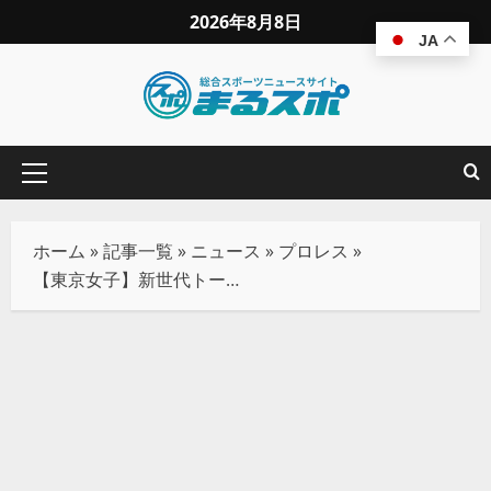
2026年8月8日
JA
ホーム
»
記事一覧
»
ニュース
»
プロレス
»
【東京女子】新世代トーナメント『ねくじぇね』開幕！高見汐珠とキラ・サマーが白星発進！