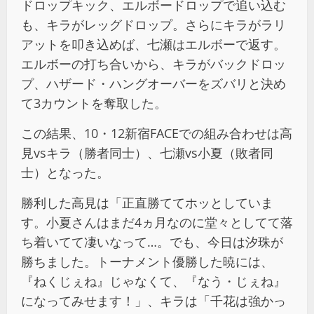
ドロップキック、エルボードロップで追い込む
も、キラがレッグドロップ。さらにキラがラリ
アットを叩き込めば、七瀬はエルボーで返す。
エルボーの打ち合いから、キラがバックドロッ
プ、ハザード・ハングオーバーをズバリと決め
て3カウントを奪取した。
この結果、10・12新宿FACEでの組み合わせは高
見vsキラ（勝者同士）、七瀬vs小夏（敗者同
士）となった。
勝利した高見は「正直勝ててホッとしていま
す。小夏さんはまだ4ヵ月なのに堂々としてて落
ち着いてて凄いなって…。でも、今日は汐珠が
勝ちました。トーナメント優勝した暁には、
『ねくじぇね』じゃなくて、『なう・じぇね』
になってみせます！」、キラは「千花は強かっ