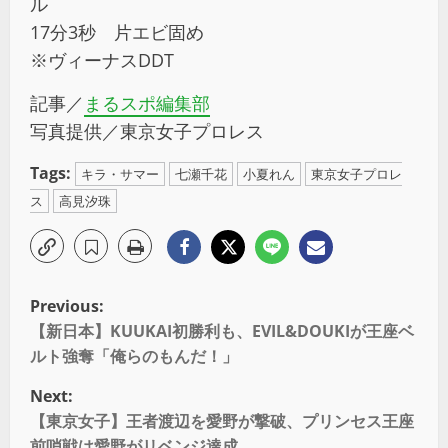
ル
17分3秒 片エビ固め
※ヴィーナスDDT
記事／
まるスポ編集部
写真提供／東京女子プロレス
Tags:
キラ・サマー
七瀬千花
小夏れん
東京女子プロレ
ス
高見汐珠
Previous:
【新日本】KUUKAI初勝利も、EVIL&DOUKIが王座ベ
ルト強奪「俺らのもんだ！」
Next:
【東京女子】王者渡辺を愛野が撃破、プリンセス王座
前哨戦は愛野がリベンジ達成