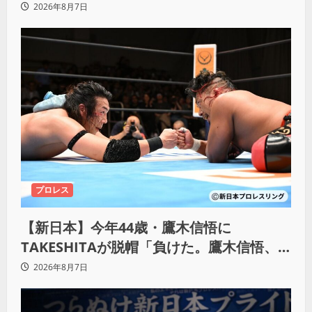
KO「俺と闘う時は考えろ。感じるな」
2026年8月7日
プロレス
【新日本】今年44歳・鷹木信悟に
TAKESHITAが脱帽「負けた。鷹木信悟、
強いわ！」
2026年8月7日