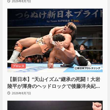
強いわ！」
2026年8月7日
プロレス
【新日本】“天山イズム”継承の死闘！大岩
陵平が渾身のヘッドロックで後藤洋央紀か
らタップ奪取 執念の「リベンジ＆4勝目」
2026年8月7日