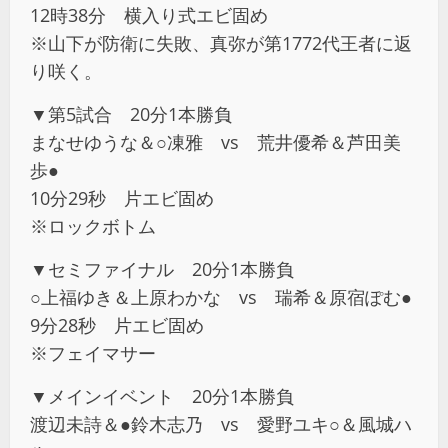
12時38分 横入り式エビ固め
※山下が防衛に失敗、真弥が第1772代王者に返
り咲く。
▼第5試合 20分1本勝負
まなせゆうな＆○凍雅 vs 荒井優希＆芦田美
歩●
10分29秒 片エビ固め
※ロックボトム
▼セミファイナル 20分1本勝負
○上福ゆき＆上原わかな vs 瑞希＆原宿ぽむ●
9分28秒 片エビ固め
※フェイマサー
▼メインイベント 20分1本勝負
渡辺未詩＆●鈴木志乃 vs 愛野ユキ○＆風城ハ