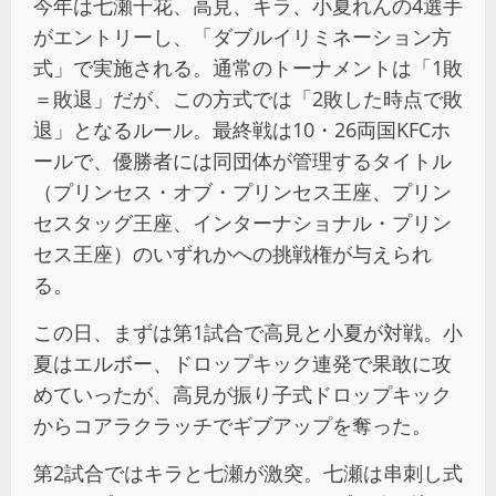
今年は七瀬千花、高見、キラ、小夏れんの4選手
がエントリーし、「ダブルイリミネーション方
式」で実施される。通常のトーナメントは「1敗
＝敗退」だが、この方式では「2敗した時点で敗
退」となるルール。最終戦は10・26両国KFCホ
ールで、優勝者には同団体が管理するタイトル
（プリンセス・オブ・プリンセス王座、プリン
セスタッグ王座、インターナショナル・プリン
セス王座）のいずれかへの挑戦権が与えられ
る。
この日、まずは第1試合で高見と小夏が対戦。小
夏はエルボー、ドロップキック連発で果敢に攻
めていったが、高見が振り子式ドロップキック
からコアラクラッチでギブアップを奪った。
第2試合ではキラと七瀬が激突。七瀬は串刺し式