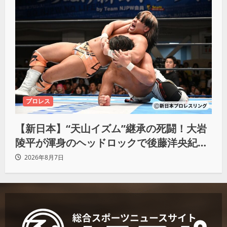
プロレス
【新日本】“天山イズム”継承の死闘！大岩
陵平が渾身のヘッドロックで後藤洋央紀か
らタップ奪取 執念の「リベンジ＆4勝目」
2026年8月7日