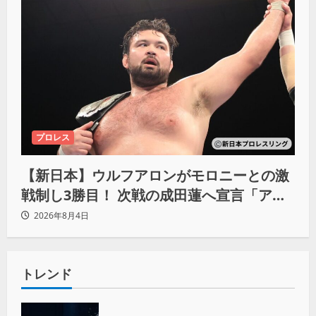
プロレス
【新日本】ウルフアロンがモロニーとの激
戦制し3勝目！ 次戦の成田蓮へ宣言「アイ
ツの王道を俺の王道でぶち壊す」
2026年8月4日
トレンド