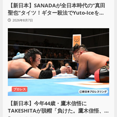
【新日本】SANADAが全日本時代の“真田
聖也”タイツ！ギター殺法でYuto-Iceを
KO「俺と闘う時は考えろ。感じるな」
2026年8月7日
プロレス
【新日本】今年44歳・鷹木信悟に
TAKESHITAが脱帽「負けた。鷹木信悟、