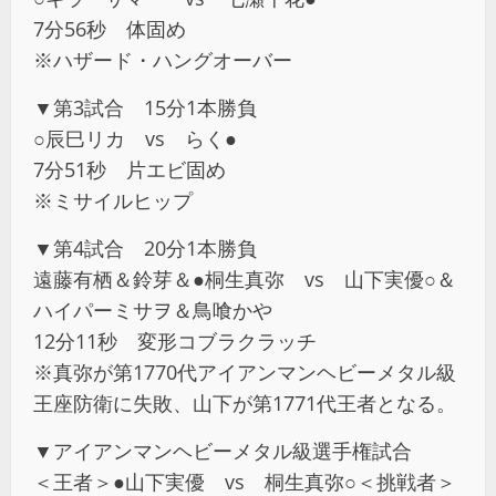
7分56秒 体固め
※ハザード・ハングオーバー
▼第3試合 15分1本勝負
○辰巳リカ vs らく●
7分51秒 片エビ固め
※ミサイルヒップ
▼第4試合 20分1本勝負
遠藤有栖＆鈴芽＆●桐生真弥 vs 山下実優○＆
ハイパーミサヲ＆鳥喰かや
12分11秒 変形コブラクラッチ
※真弥が第1770代アイアンマンヘビーメタル級
王座防衛に失敗、山下が第1771代王者となる。
▼アイアンマンヘビーメタル級選手権試合
＜王者＞●山下実優 vs 桐生真弥○＜挑戦者＞