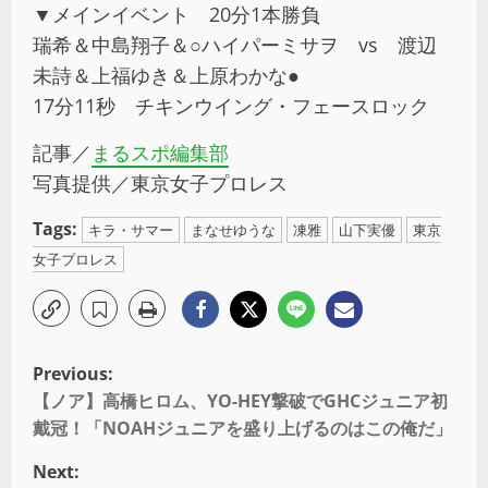
▼メインイベント 20分1本勝負
瑞希＆中島翔子＆○ハイパーミサヲ vs 渡辺
未詩＆上福ゆき＆上原わかな●
17分11秒 チキンウイング・フェースロック
記事／
まるスポ編集部
写真提供／東京女子プロレス
Tags:
キラ・サマー
まなせゆうな
凍雅
山下実優
東京
女子プロレス
Previous:
【ノア】高橋ヒロム、YO-HEY撃破でGHCジュニア初
戴冠！「NOAHジュニアを盛り上げるのはこの俺だ」
Next: