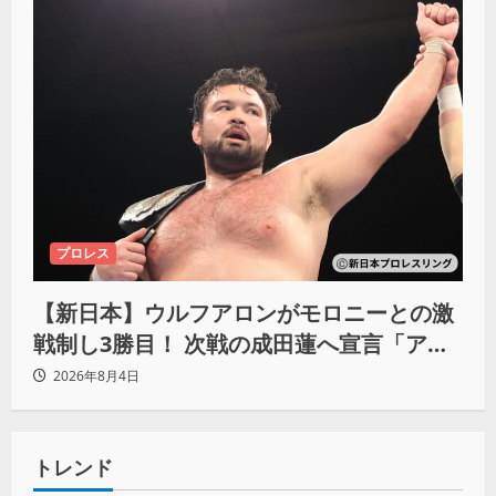
プロレス
【新日本】ウルフアロンがモロニーとの激
戦制し3勝目！ 次戦の成田蓮へ宣言「アイ
ツの王道を俺の王道でぶち壊す」
2026年8月4日
トレンド