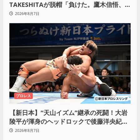
TAKESHITAが脱帽「負けた。鷹木信悟、
強いわ！」
2026年8月7日
プロレス
【新日本】“天山イズム”継承の死闘！大岩
陵平が渾身のヘッドロックで後藤洋央紀か
らタップ奪取 執念の「リベンジ＆4勝目」
2026年8月7日