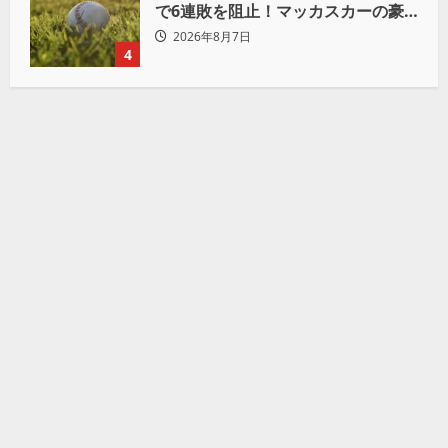
で6連敗を阻止！マッカスカーの豪
快2ランと粘りの継投でオリックス
2026年8月7日
を破る
4