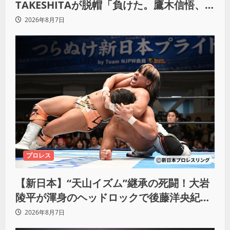
TAKESHITAが脱帽「負けた。鷹木信悟、
強いわ！」
2026年8月7日
プロレス
【新日本】“天山イズム”継承の死闘！大岩
陵平が渾身のヘッドロックで後藤洋央紀か
らタップ奪取 執念の「リベンジ＆4勝目」
2026年8月7日