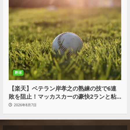
野球
【楽天】ベテラン岸孝之の熟練の技で6連
敗を阻止！マッカスカーの豪快2ランと粘
りの継投でオリックスを破る
2026年8月7日