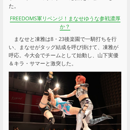
た。
FREEDOMS軍リベンジ！まなせゆうな参戦濃厚
か？
まなせと凍雅は8・23後楽園で一騎打ちを行
い、まなせがタッグ結成を呼び掛けて、凍雅が
呼応。今大会でチームとして始動し、山下実優
＆キラ・サマーと激突した。