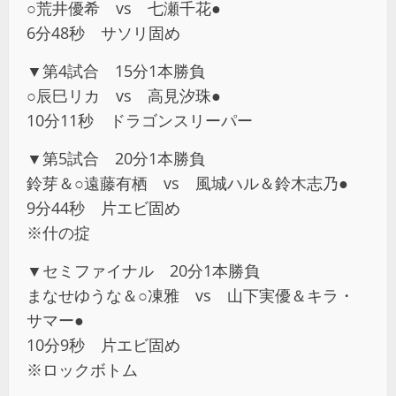
○荒井優希 vs 七瀬千花●
6分48秒 サソリ固め
▼第4試合 15分1本勝負
○辰巳リカ vs 高見汐珠●
10分11秒 ドラゴンスリーパー
▼第5試合 20分1本勝負
鈴芽＆○遠藤有栖 vs 風城ハル＆鈴木志乃●
9分44秒 片エビ固め
※什の掟
▼セミファイナル 20分1本勝負
まなせゆうな＆○凍雅 vs 山下実優＆キラ・
サマー●
10分9秒 片エビ固め
※ロックボトム