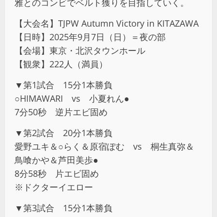
雅とのコンビでベルト獲りを目指していく。
【大会名】TJPW Autumn Victory in KITAZAWA
【日時】2025年9月7日（日）＝夜の部
【会場】東京・北沢タウンホール
【観衆】222人（満員）
▼第1試合 15分1本勝負
○HIMAWARI vs 小夏れん●
7分50秒 逆片エビ固め
▼第2試合 20分1本勝負
愛野ユキ＆○らく＆原宿ぽむ vs 桐生真弥＆
鳥喰かや＆芦田美歩●
8分58秒 片エビ固め
※ドクターイエロー
▼第3試合 15分1本勝負