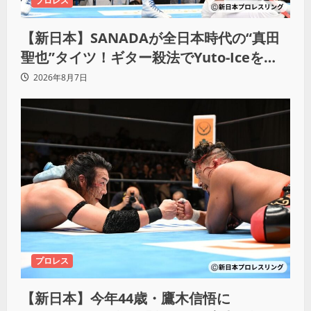
プロレス
【新日本】SANADAが全日本時代の“真田
聖也”タイツ！ギター殺法でYuto-Iceを
KO「俺と闘う時は考えろ。感じるな」
2026年8月7日
プロレス
【新日本】今年44歳・鷹木信悟に