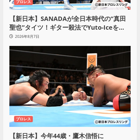
プロレス
【新日本】SANADAが全日本時代の“真田
聖也”タイツ！ギター殺法でYuto-Iceを
KO「俺と闘う時は考えろ。感じるな」
2026年8月7日
プロレス
【新日本】今年44歳・鷹木信悟に