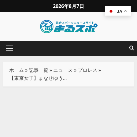
2026年8月7日
JA
ホーム
»
記事一覧
»
ニュース
»
プロレス
»
【東京女子】まなせゆうな＆凍雅タッグ始動！初勝利でベルト挑戦へ！