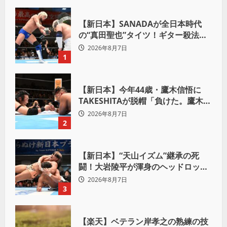
【新日本】SANADAが全日本時代
の“真田聖也”タイツ！ギター殺法で
Yuto-IceをKO「俺と闘う時は考え
2026年8月7日
ろ。感じるな」
1
【新日本】今年44歳・鷹木信悟に
TAKESHITAが脱帽「負けた。鷹木信
悟、強いわ！」
2026年8月7日
2
【新日本】“天山イズム”継承の死
闘！大岩陵平が渾身のヘッドロック
で後藤洋央紀からタップ奪取 執念の
2026年8月7日
「リベンジ＆4勝目」
3
【楽天】ベテラン岸孝之の熟練の技