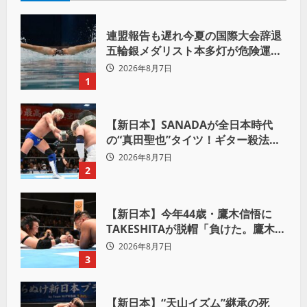
連盟報告も遅れ今夏の国際大会辞退
五輪銀メダリスト本多灯が危険運転
致傷で起訴
2026年8月7日
1
【新日本】SANADAが全日本時代
の“真田聖也”タイツ！ギター殺法で
Yuto-IceをKO「俺と闘う時は考え
2026年8月7日
ろ。感じるな」
2
【新日本】今年44歳・鷹木信悟に
TAKESHITAが脱帽「負けた。鷹木信
悟、強いわ！」
2026年8月7日
3
【新日本】“天山イズム”継承の死