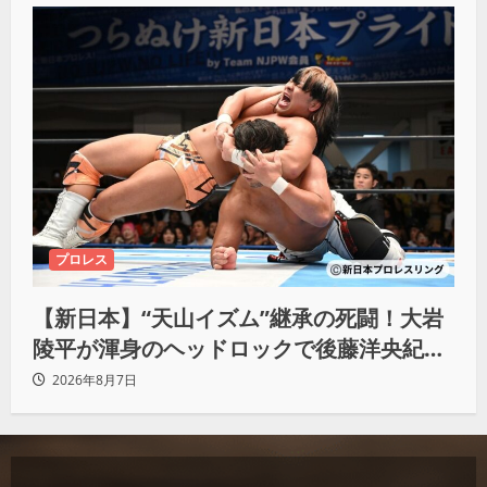
プロレス
【新日本】“天山イズム”継承の死闘！大岩
陵平が渾身のヘッドロックで後藤洋央紀か
らタップ奪取 執念の「リベンジ＆4勝目」
2026年8月7日