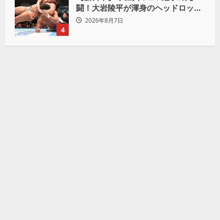
闘！大岩陵平が渾身のヘッドロック
で後藤洋央紀からタップ奪取 執念の
2026年8月7日
「リベンジ＆4勝目」
4