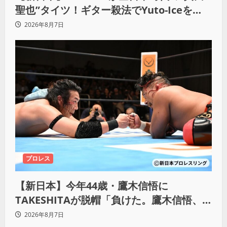
聖也”タイツ！ギター殺法でYuto-Iceを
KO「俺と闘う時は考えろ。感じるな」
2026年8月7日
プロレス
【新日本】今年44歳・鷹木信悟に
TAKESHITAが脱帽「負けた。鷹木信悟、
強いわ！」
2026年8月7日