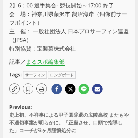
2】6：00 選手集合- 競技開始～17:00 終了
会 場：神奈川県藤沢市 鵠沼海岸（銅像前サー
フポイント）
主 催： 一般社団法人 日本プロサーフィン連盟
（JPSA）
特別協賛：宝製菓株式会社
記事／
まるスポ編集部
Tags:
サーフィン
ロングボード
Previous:
史上初、不祥事による甲子園辞退の広陵高校 またもや
不適切事案が明らかに。「正座させ、口頭で指導し
た」コーチが3ヶ月謹慎処分に