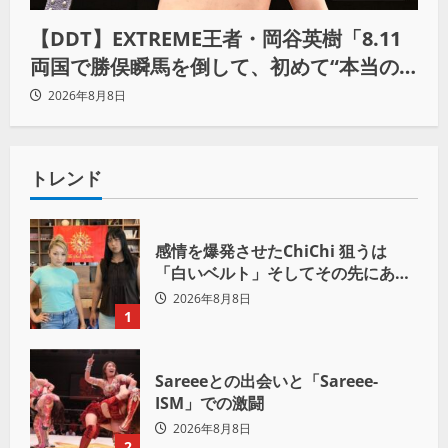
【DDT】EXTREME王者・岡谷英樹「8.11
両国で勝俣瞬馬を倒して、初めて“本当の
王者”になれる」
2026年8月8日
トレンド
感情を爆発させたChiChi 狙うは
「白いベルト」そしてその先にある
世界へ
2026年8月8日
1
Sareeeとの出会いと「Sareee-
ISM」での激闘
2026年8月8日
2