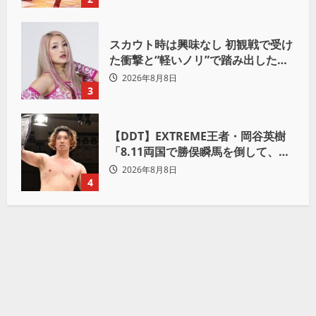
スカウト時は興味なし 初観戦で受け
た衝撃と“軽いノリ”で踏み出したプ
ロレスへの道
2026年8月8日
3
【DDT】EXTREME王者・岡谷英樹
「8.11両国で勝俣瞬馬を倒して、初
めて“本当の王者”になれる」
2026年8月8日
4