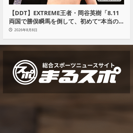
【DDT】EXTREME王者・岡谷英樹「8.11
両国で勝俣瞬馬を倒して、初めて“本当の
王者”になれる」
2026年8月8日