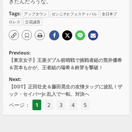
きたんだろうな。
Tags:
アップタウン
ゼンニチJr.フェスティバル
全日本プ
ロレス
立花誠吾
Previous:
【東京女子】王座ダブル前哨戦で挑戦者組の荒井優希
＆宮本もかが、王者組の瑞希＆鈴芽を撃破！
Next:
【DDT】正田壮史＆藤田晃生の友情タッグに波乱！ザ
ック・セイバーJr.乱入で一転、対決へ
ページ：
1
2
3
4
5