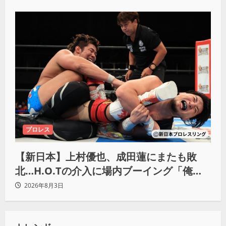
プロレス
【新日本】上村優也、成田蓮にまたも敗
北…H.O.Tの介入に場内ブーイング「俺が
闘いたい蓮じゃない！」
2026年8月3日