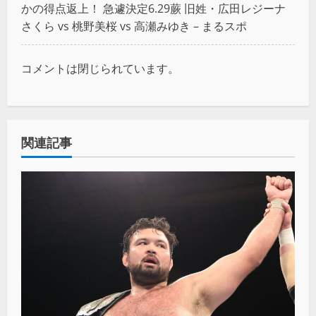
かの得点返上！ 急遽決定6.29蕨 旧姓・広田レジーナ
さくら vs 桃野美桜 vs 高瀬みゆき – まるスポ
コメントは閉じられています。
関連記事