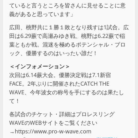
ていると言うところを皆さんに見せることに意
義があると思っています」
広田、桃野共に１勝１敗となり残すは1試合。広
田は6.29蕨で高瀬みゆき戦、桃野は6.22蕨で稲
葉ともか戦。混迷を極めるポテンシャル・ブロ
ック、優勝するのはいったい誰だ！
＜インフォメーション＞
次回は6.14蕨大会。優勝決定戦は7.1新宿
FACE。2年ぶりに開催されたCATCH THE
WAVE、今年波女の称号を手にするのは果たし
て！
各試合のチケット・詳細はプロレスリング
WAVEのWEBサイトをご覧ください
→https://www.pro-w-wave.com