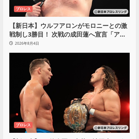
プロレス
【新日本】ウルフアロンがモロニーとの激
戦制し3勝目！ 次戦の成田蓮へ宣言「アイ
ツの王道を俺の王道でぶち壊す」
2026年8月4日
プロレス