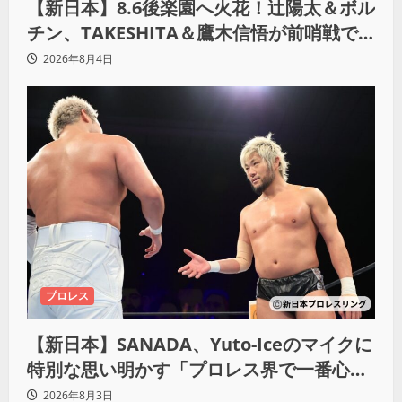
【新日本】8.6後楽園へ火花！辻陽太＆ボル
チン、TAKESHITA＆鷹木信悟が前哨戦で
激突
2026年8月4日
プロレス
【新日本】SANADA、Yuto-Iceのマイクに
特別な思い明かす「プロレス界で一番心に
響きました」
2026年8月3日