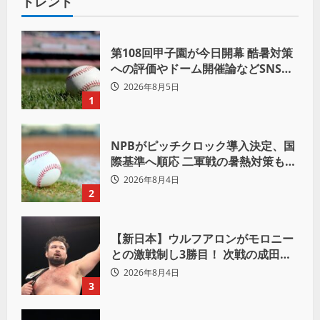
トレンド
第108回甲子園が今日開幕 酷暑対策
への評価やドーム開催論などSNSで
議論も
2026年8月5日
1
NPBがピッチクロック導入決定、国
際基準へ順応 二軍戦の暑熱対策も柔
軟運用へ
2026年8月4日
2
【新日本】ウルフアロンがモロニー
との激戦制し3勝目！ 次戦の成田蓮
へ宣言「アイツの王道を俺の王道で
2026年8月4日
ぶち壊す」
3