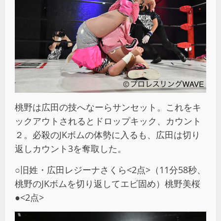
桃野は広田の技へなーらサンセット。これをキ
ックアウトされるとドロップキック、カウント
２。必殺のJKボムの体勢に入るも、広田は切り
返しカウント3を奪取した。
○旧姓・広田レジーナさくら<2点>（11分58秒、
桃野のJKボムを切り返してエビ固め）桃野美桜
●<2点>