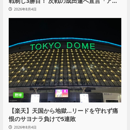
戦制し3勝目！ 次戦の成田蓮へ宣言「アイ
ツの王道を俺の王道でぶち壊す」
2026年8月4日
野球
【楽天】天国から地獄…リードを守れず痛
恨のサヨナラ負けで5連敗
2026年8月4日