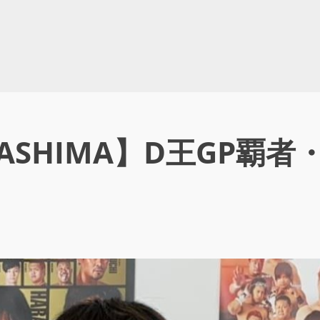
RASHIMA】D王GP覇