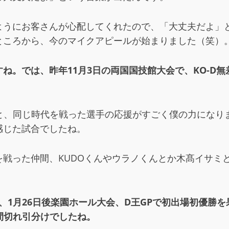
ようにお客さんが心配してくれたので、「大丈夫だよ」
ところから、今のマイクアピールが始まりました（笑）
。では、昨年11月3日の両国国技館大会で、KO-D無差
と、同じ時代を戦った選手の応援がすごく僕の力になり
感じた試合でしたね。
戦った仲間、KUDOくんやウラノくんとか木髙イサミ
。
て、1月26日後楽園ホール大会、D王GPで初出場初優勝
間切れ引分けでしたね。