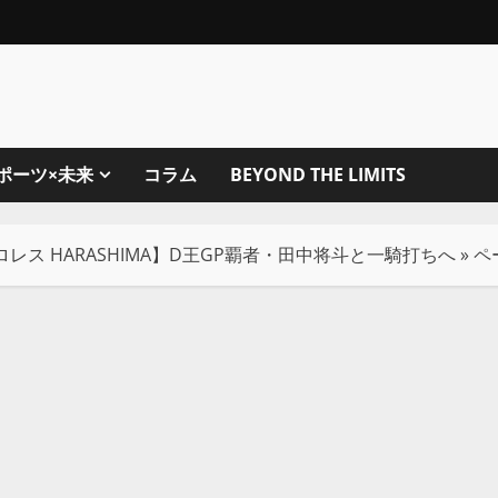
ポーツ×未来
コラム
BEYOND THE LIMITS
ロレス HARASHIMA】D王GP覇者・田中将斗と一騎打ちへ
»
ペ