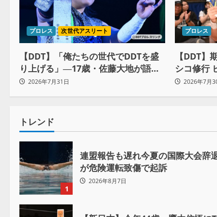
プロレス
次世代アスリート
プロレス
【DDT】「俺たちの世代でDDTを盛
【DDT】
り上げる」―17歳・佐藤大地が語る
シコ修行 
ユニットの絆とシングル王座への飽
約10ヶ月
2026年7月31日
2026年7月3
くなき野望
自分に腹
トレンド
連盟報告も遅れ今夏の国際大会辞退
が危険運転致傷で起訴
2026年8月7日
1