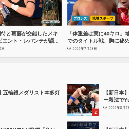
プロレス
地域スポーツ
期待と葛藤が交錯したメキ
「体重差は実に40キロ」
ビエント・レバンテが語る
でのタイトル戦、胸に秘め
間の苦悩「くすぶっている
ベルト”への想いと同期決
0日
2026年7月28日
を立てている」
 五輪銀メダリスト本多灯
【新日本】
ー殺法でY
2026年8月7
2