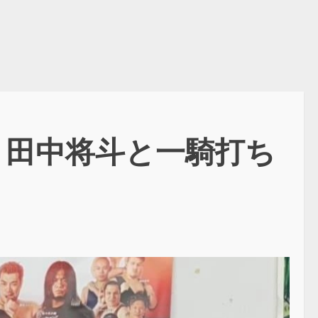
者・田中将斗と一騎打ち