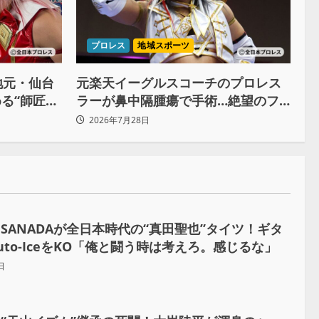
プロレス
地域スポーツ
地元・仙台
元楽天イーグルスコーチのプロレス
る“師匠の
ラーが鼻中隔腫瘍で手術…絶望のフ
戦への決意
チで救われたリーダーの言葉
2026年7月28日
SANADAが全日本時代の“真田聖也”タイツ！ギタ
uto-IceをKO「俺と闘う時は考えろ。感じるな」
日