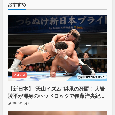
おすすめ
プロレス
【新日本】“天山イズム”継承の死闘！大岩
陵平が渾身のヘッドロックで後藤洋央紀か
らタップ奪取 執念の「リベンジ＆4勝目」
2026年8月7日