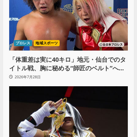
プロレス
地域スポーツ
「体重差は実に40キロ」地元・仙台でのタ
イトル戦、胸に秘める“師匠のベルト”への
想いと同期決戦への決意
2026年7月28日