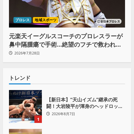
プロレス
地域スポーツ
元楽天イーグルスコーチのプロレスラーが
鼻中隔腫瘍で手術…絶望のフチで救われた
リーダーの言葉
2026年7月28日
トレンド
【新日本】“天山イズム”継承の死
闘！大岩陵平が渾身のヘッドロック
で後藤洋央紀からタップ奪取 執念の
2026年8月7日
「リベンジ＆4勝目」
1