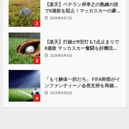
【楽天】ベテラン岸孝之の熟練の技
で6連敗を阻止！マッカスカーの豪
快2ランと粘りの継投でオリックス
2026年8月7日
を破る
2
【楽天】打線が9安打も1点止まりで
6連敗 マッカスカー奮闘も好機活か
せず借金「22」
2026年8月6日
3
「もう解体一択だろ」 FIFA幹部がイ
ンファンティーノ会長支持を再確認
も 批判収まらず
2026年8月6日
4