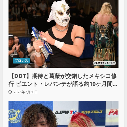
プロレス
【DDT】期待と葛藤が交錯したメキシコ修
行 ビエント・レバンテが語る約10ヶ月間の
苦悩「くすぶっている自分に腹を立ててい
2026年7月30日
る」