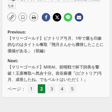
七永
Previous:
【マリーゴールド】ビクトリア弓月、1年で最も印象
的なのはタイトル奪取「翔月さんから獲得したことに
価値がある」（前編）
Next:
【マリーゴールド】MIRAI、前哨戦で林下詩美を撃
破！王座奪取へ気合十分。岩谷麻優「(ビクトリア)弓
月、成長したね。でもベルトはいただく！」
ページ：
1
2
3
4
5