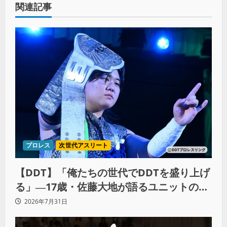
関連記事
プロレス
次世代アスリート
【DDT】「俺たちの世代でDDTを盛り上げ
る」―17歳・佐藤大地が語るユニットの絆
とシングル王座への飽くなき野望
2026年7月31日