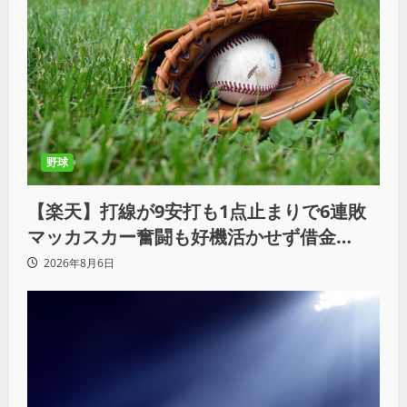
野球
【楽天】打線が9安打も1点止まりで6連敗
マッカスカー奮闘も好機活かせず借金
「22」
2026年8月6日