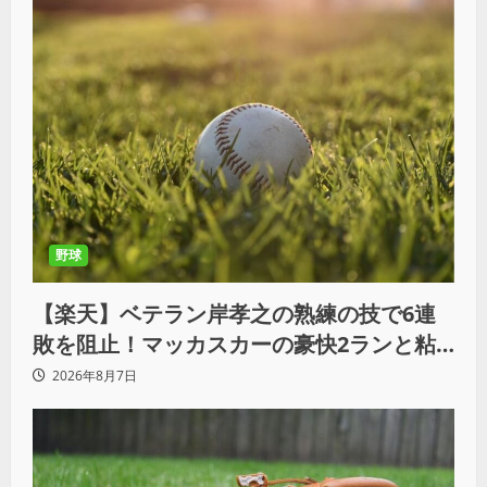
野球
【楽天】ベテラン岸孝之の熟練の技で6連
敗を阻止！マッカスカーの豪快2ランと粘
りの継投でオリックスを破る
2026年8月7日