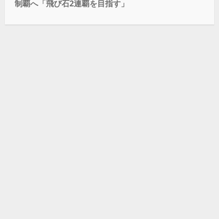
制覇へ「飛び石2連覇を目指す」