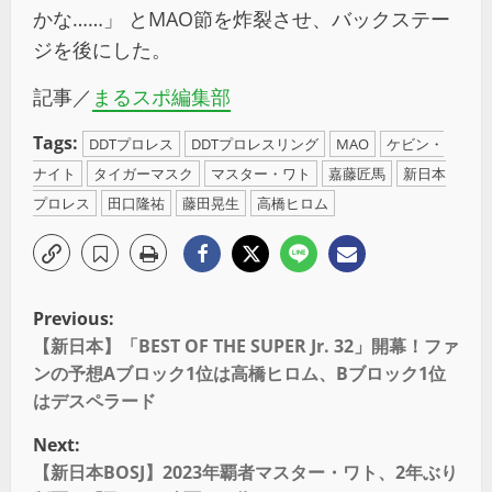
かな……」 とMAO節を炸裂させ、バックステー
ジを後にした。
記事／
まるスポ編集部
Tags:
DDTプロレス
DDTプロレスリング
MAO
ケビン・
ナイト
タイガーマスク
マスター・ワト
嘉藤匠馬
新日本
プロレス
田口隆祐
藤田晃生
高橋ヒロム
Previous:
【新日本】「BEST OF THE SUPER Jr. 32」開幕！ファ
ンの予想Aブロック1位は高橋ヒロム、Bブロック1位
はデスペラード
Next:
【新日本BOSJ】2023年覇者マスター・ワト、2年ぶり