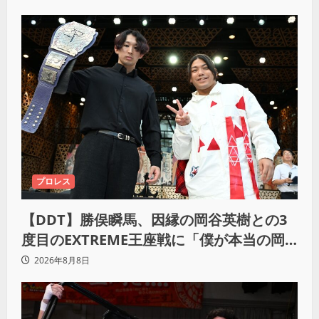
プロレス
【DDT】勝俣瞬馬、因縁の岡谷英樹との3
度目のEXTREME王座戦に「僕が本当の岡
谷英樹を引き出して獲りたい」
2026年8月8日