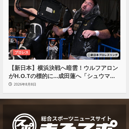
プロレス
【新日本】横浜決戦へ暗雲！ウルフアロン
がH.O.Tの標的に…成田蓮へ「シュウマイ
にしてやる」と怒り爆発
2026年8月8日