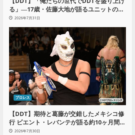
【DDT】「俺たちの世代でDDTを盛り上げ
る」―17歳・佐藤大地が語るユニットの絆
とシングル王座への飽くなき野望
2026年7月31日
プロレス
【DDT】期待と葛藤が交錯したメキシコ修
行 ビエント・レバンテが語る約10ヶ月間の
苦悩「くすぶっている自分に腹を立ててい
2026年7月30日