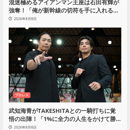
混迷極めるアイアンマン王座は石田有輝が
強奪！「俺が新幹線の切符を手に入れるか
らな！逃げ切るぞ」
2026年8月8日
プロレス
武知海青がTAKESHITAとの一騎打ちに覚
悟の出陣！「1%に全力の人生をかけて勝
ちにいきたい」
2026年8月8日