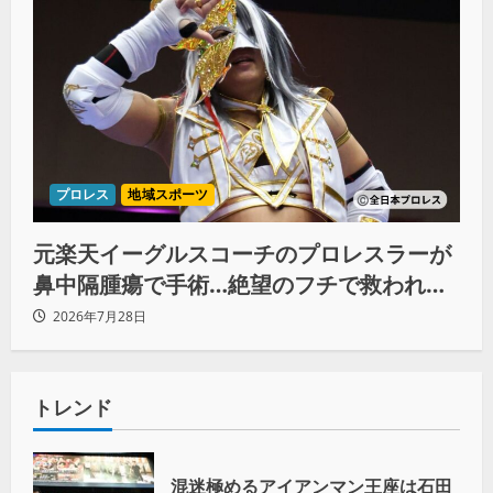
プロレス
地域スポーツ
元楽天イーグルスコーチのプロレスラーが
鼻中隔腫瘍で手術…絶望のフチで救われた
リーダーの言葉
2026年7月28日
トレンド
混迷極めるアイアンマン王座は石田