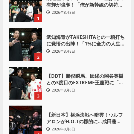
有輝が強奪！「俺が新幹線の切符を
手に入れるからな！逃げ切るぞ」
2026年8月8日
1
武知海青がTAKESHITAとの一騎打ち
に覚悟の出陣！「1%に全力の人生を
かけて勝ちにいきたい」
2026年8月8日
2
【DDT】勝俣瞬馬、因縁の岡谷英樹
との3度目のEXTREME王座戦に「僕
が本当の岡谷英樹を引き出して獲り
2026年8月8日
たい」
3
【新日本】横浜決戦へ暗雲！ウルフ
アロンがH.O.Tの標的に…成田蓮へ
「シュウマイにしてやる」と怒り爆
2026年8月8日