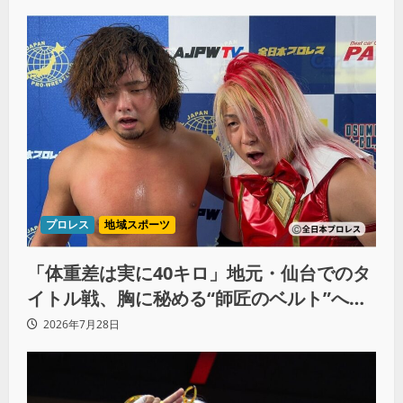
る」
プロレス
地域スポーツ
「体重差は実に40キロ」地元・仙台でのタ
イトル戦、胸に秘める“師匠のベルト”への
想いと同期決戦への決意
2026年7月28日