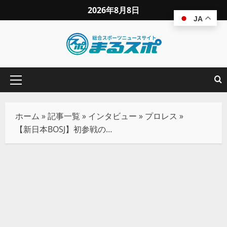
2026年8月8日
JA
ホーム
»
記事一覧
»
インタビュー
»
プロレス
»
【新日本BOSJ】初参戦のMAO「同じ年のマスター・ワト、藤田晃生か高橋ヒロムと当たってみたい」