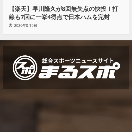
【楽天】早川隆久が8回無失点の快投！打
線も7回に一挙4得点で日本ハムを完封
2026年8月9日