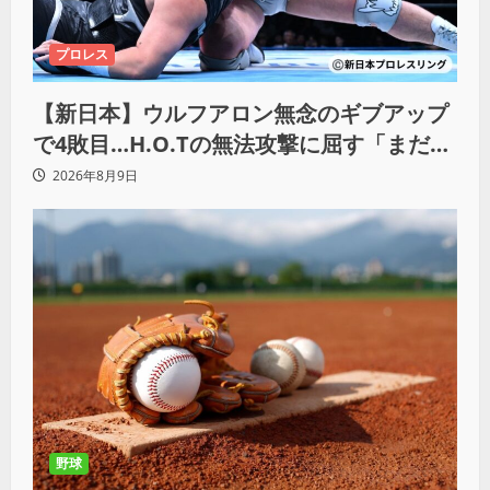
プロレス
【新日本】ウルフアロン無念のギブアップ
で4敗目…H.O.Tの無法攻撃に屈す「まだま
だ俺自身の力はこんなもんだなって」
2026年8月9日
野球