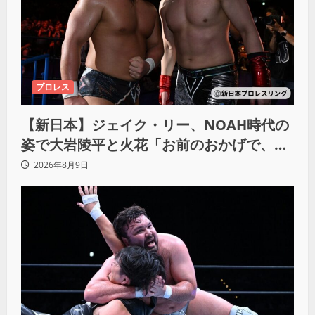
プロレス
【新日本】ジェイク・リー、NOAH時代の
姿で大岩陵平と火花「お前のおかげで、忘
れてたもの思い出したわ」
2026年8月9日