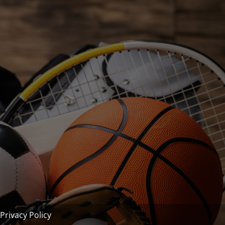
Privacy Policy