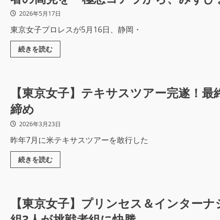
2026年5月17日
東京女子プロレスが5月16日、静岡・
続きを読む
【東京女子】テキサスツアー完遂！最
締め
2026年3月23日
昨年7月に米テキサスツアーを敢行した
続きを読む
【東京女子】プリンセス＆インターナ
組3人が挑戦者組に快勝