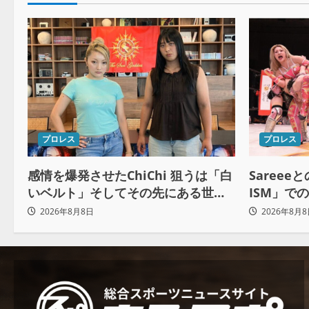
プロレス
プロレス
感情を爆発させたChiChi 狙うは「白
Sareee
いベルト」そしてその先にある世界
ISM」で
へ
2026年8月8日
2026年8月8