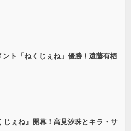
メント「ねくじぇね」優勝！遠藤有栖
くじぇね』開幕！高見汐珠とキラ・サ