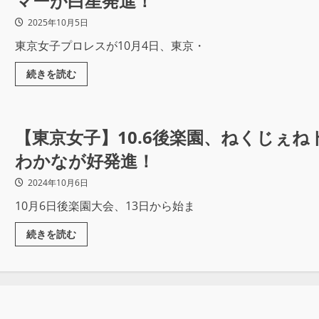
マーが白星発進！
2025年10月5日
東京女子プロレスが10月4日、東京・
続きを読む
【東京女子】10.6後楽園、ねくじぇ
わかなが好発進！
2024年10月6日
10月6日後楽園大会、13日から始ま
続きを読む