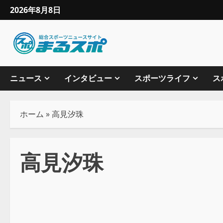
2026年8月8日
ニュース
インタビュー
スポーツライフ
ス
ホーム
»
高見汐珠
高見汐珠