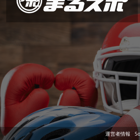
運営者情報
So