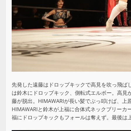
先発した遠藤はドロップキックで高見を吹っ飛ば
は鈴木にドロップキック、側転式エルボー。高見
藤が脱出。HIMAWARIが長い髪でぶっ叩けば
HIMAWARIと鈴木が上福に合体式ネックブリ
福にドロップキックもフォールは奪えず。最後は