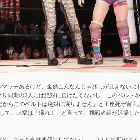
ルマッチあるけど、全然こんなんじゃ兆しが見えないよ
ぱり同期の2人には絶対に負けたくないし、このベルト
。だからこのベルトは絶対に譲りません」と王座死守宣言
そして、上福は「帰れ！」と言って、挑戦者組が退場し
けど、こっち全然連係出してないし…。2人して私のこと