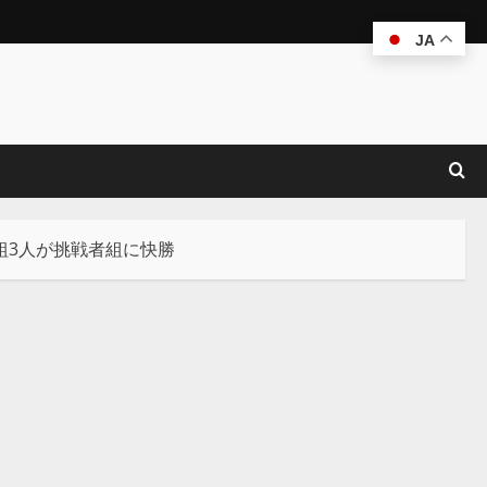
JA
組3人が挑戦者組に快勝