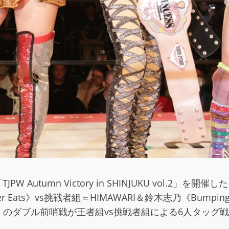
W Autumn Victory in SHINJUKU vol.
ts》vs挑戦者組＝HIMAWARI＆鈴木志乃《Bumpin
）のダブル前哨戦が王者組vs挑戦者組による6人タッグ