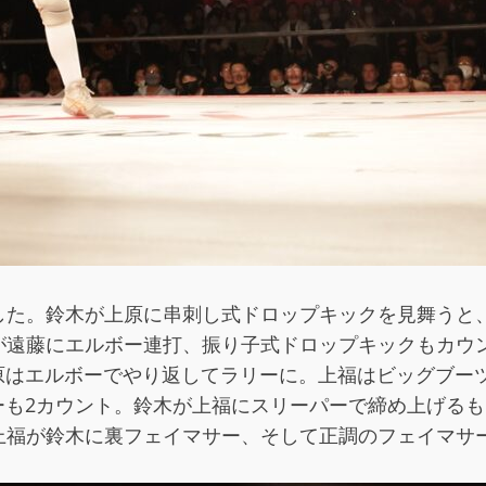
した。鈴木が上原に串刺し式ドロップキックを見舞うと
が遠藤にエルボー連打、振り子式ドロップキックもカウ
、上原はエルボーでやり返してラリーに。上福はビッグブ
ーカーも2カウント。鈴木が上福にスリーパーで締め上げ
上福が鈴木に裏フェイマサー、そして正調のフェイマサ