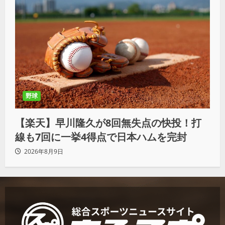
野球
【楽天】早川隆久が8回無失点の快投！打
線も7回に一挙4得点で日本ハムを完封
2026年8月9日