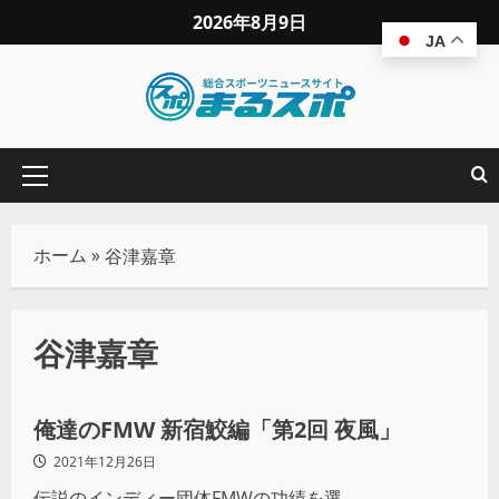
2026年8月9日
JA
ホーム
»
谷津嘉章
谷津嘉章
プロレス
俺達のFMW 新宿鮫編「第2回 夜風」
2021年12月26日
伝説のインディー団体FMWの功績を選