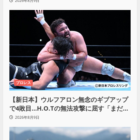
れてたもの思い出したわ」
2026年8月9日
プロレス
【新日本】ウルフアロン無念のギブアップ
で4敗目…H.O.Tの無法攻撃に屈す「まだま
だ俺自身の力はこんなもんだなって」
2026年8月9日