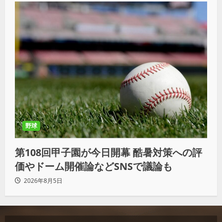
野球
第108回甲子園が今日開幕 酷暑対策への評
価やドーム開催論などSNSで議論も
2026年8月5日