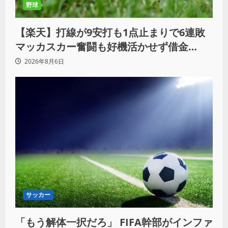
野球
【楽天】打線が9安打も1点止まりで6連敗
マッカスカー奮闘も好機活かせず借金
「22」
2026年8月6日
サッカー
「もう解体一択だろ」 FIFA幹部がインファ