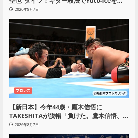
聖也”タイツ！ギター殺法でYuto-Iceを
KO「俺と闘う時は考えろ。感じるな」
2026年8月7日
プロレス
【新日本】今年44歳・鷹木信悟に
TAKESHITAが脱帽「負けた。鷹木信悟、
強いわ！」
2026年8月7日