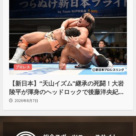
プロレス
【新日本】“天山イズム”継承の死闘！大岩
陵平が渾身のヘッドロックで後藤洋央紀か
らタップ奪取 執念の「リベンジ＆4勝目」
2026年8月7日