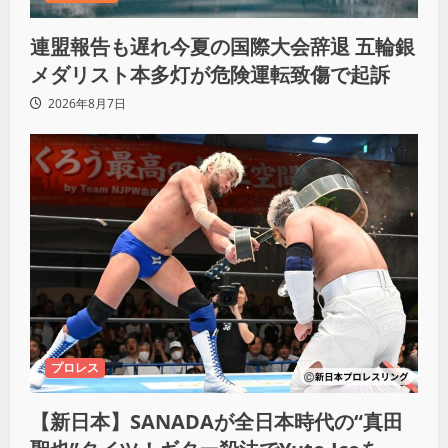
連盟報告も遅れ今夏の国際大会辞退 五輪銀
メダリスト本多灯が危険運転致傷で起訴
2026年8月7日
プロレス
【新日本】SANADAが全日本時代の“真田