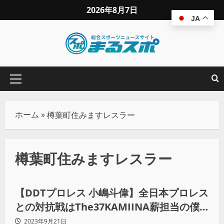
2026年8月7日
JA
ホーム
»
樽葉町住みますレスラー
樽葉町住みますレスラー
プロレス
【DDTプロレス 小嶋斗偉】全日本プロレス
との対抗戦はThe37KAMIINA薪担当の僕
が熱くしたい！（後編）
2023年9月21日