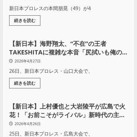
新日本プロレスの本間朋晃（49）が4
続きを読む
プロレス
【新日本】海野翔太、“不在”の王者
TAKESHITAに複雑な本音「尻拭いも俺の
仕事」チェーズはTV王座奪取を宣言
2026年4月27日
26日、新日本プロレス・山口大会で、
続きを読む
プロレス
【新日本】上村優也と大岩陵平が広島で火
花！「お前こそがライバル」新時代の主役
争い激化
2026年4月26日
25日、新日本プロレス・広島大会で、