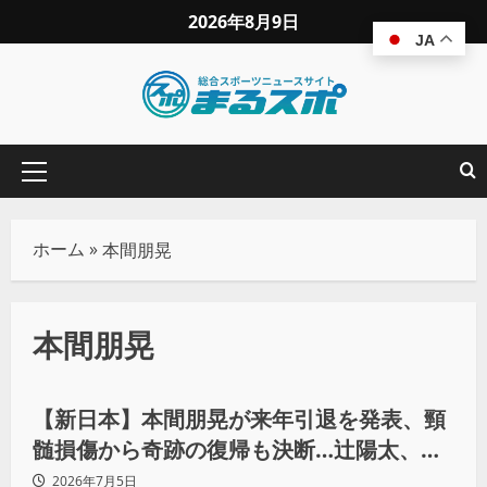
2026年8月9日
JA
ホーム
»
本間朋晃
本間朋晃
プロレス
【新日本】本間朋晃が来年引退を発表、頸
髄損傷から奇跡の復帰も決断…辻陽太、後
藤洋央紀、武藤敬司らメッセージ続々
2026年7月5日