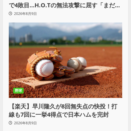
で4敗目…H.O.Tの無法攻撃に屈す「まだま
だ俺自身の力はこんなもんだなって」
2026年8月9日
野球
【楽天】早川隆久が8回無失点の快投！打
線も7回に一挙4得点で日本ハムを完封
2026年8月9日