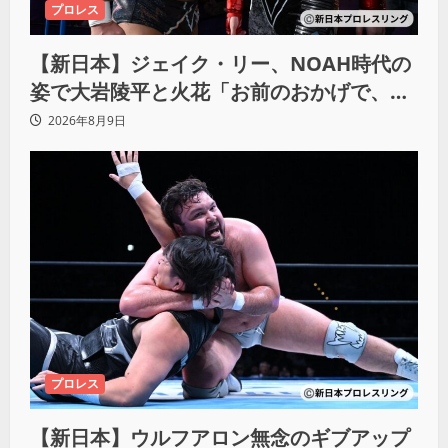
プロレス
【新日本】ジェイク・リー、NOAH時代の
姿で大岩陵平と火花「お前のおかげで、忘
れてたもの思い出したわ」
2026年8月9日
プロレス
【新日本】ウルフアロン無念のギブアップ