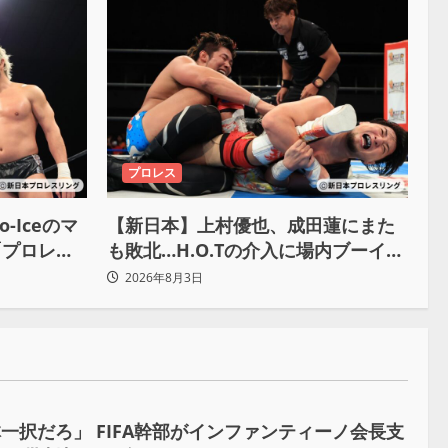
プロレス
-Iceのマ
【新日本】上村優也、成田蓮にまた
「プロレス
も敗北…H.O.Tの介入に場内ブーイン
」
グ「俺が闘いたい蓮じゃない！」
2026年8月3日
一択だろ」 FIFA幹部がインファンティーノ会長支