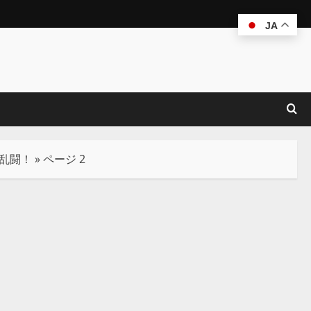
JA
の乱闘！
»
ページ 2