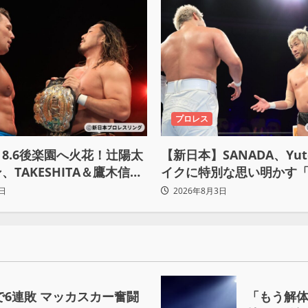
プロレス
8.6後楽園へ火花！辻陽太
【新日本】SANADA、Yuto
、TAKESHITA＆鷹木信悟
イクに特別な思い明かす
で激突
界で一番心に響きました
日
2026年8月3日
で6連敗 マッカスカー奮闘
「もう解体