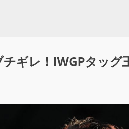
ギレ！IWGPタッグ王座