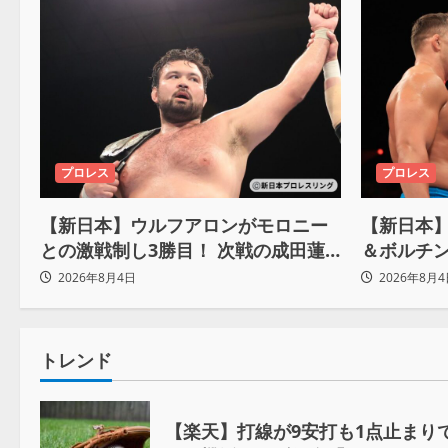
プロレス
プロレス
【新日本】ウルフアロンがモロニー
【新日本】
との激戦制し3勝目！ 次戦の成田蓮
＆ボルチン
へ宣言「アイツの王道を俺の王道で
が前哨戦
2026年8月4日
2026年8月4
ぶち壊す」
トレンド
【楽天】打線が9安打も1点止まり