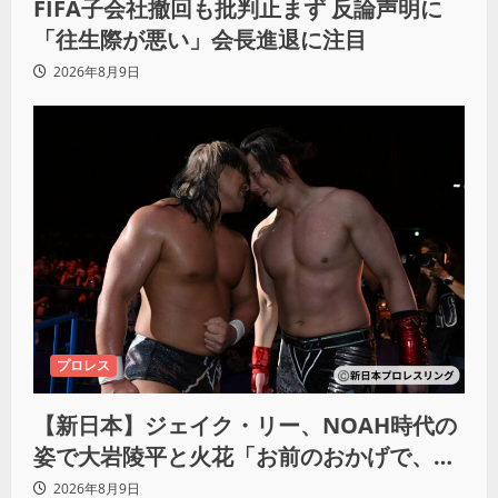
FIFA子会社撤回も批判止まず 反論声明に
「往生際が悪い」会長進退に注目
2026年8月9日
プロレス
【新日本】ジェイク・リー、NOAH時代の
姿で大岩陵平と火花「お前のおかげで、忘
れてたもの思い出したわ」
2026年8月9日