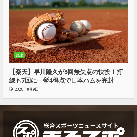
野球
【楽天】早川隆久が8回無失点の快投！打
線も7回に一挙4得点で日本ハムを完封
2026年8月9日