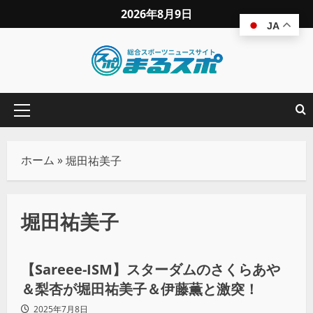
2026年8月9日
JA
ホーム
»
堀田祐美子
堀田祐美子
プロレス
【Sareee-ISM】スターダムのさくらあや
＆梨杏が堀田祐美子＆伊藤薫と激突！
2025年7月8日