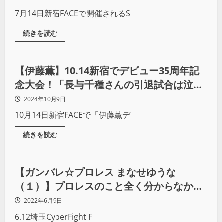
7月14日新宿FACEで開催されるS
続きを読む
プロレス
【伊藤薫】10.14新宿でデビュー35周年記
念大会！「長与千種さんの引退試合は泣き
ながらグッズ販売していました」（前編）
2024年10月9日
10月14日新宿FACEで「伊藤薫デ
続きを読む
プロレス
【ガンバレ☆プロレス まなせゆうな
（１）】プロレスのこと全く分からなかっ
たけど、当時はアクション女優になりたか
2022年6月9日
ったので「はい、やります」と。￼
6.12埼玉CyberFight F