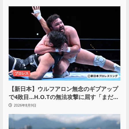
プロレス
【新日本】ウルフアロン無念のギブアップ
で4敗目…H.O.Tの無法攻撃に屈す「まだま
だ俺自身の力はこんなもんだなって」
2026年8月9日