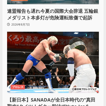
連盟報告も遅れ今夏の国際大会辞退 五輪銀
メダリスト本多灯が危険運転致傷で起訴
2026年8月7日
プロレス
【新日本】SANADAが全日本時代の“真田