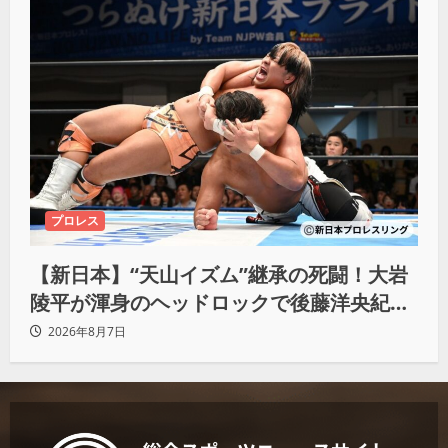
プロレス
【新日本】“天山イズム”継承の死闘！大岩
陵平が渾身のヘッドロックで後藤洋央紀か
らタップ奪取 執念の「リベンジ＆4勝目」
2026年8月7日