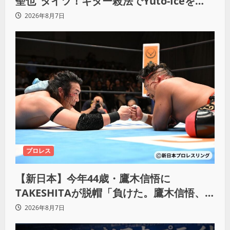
聖也”タイツ！ギター殺法でYuto-Iceを
KO「俺と闘う時は考えろ。感じるな」
2026年8月7日
プロレス
【新日本】今年44歳・鷹木信悟に
TAKESHITAが脱帽「負けた。鷹木信悟、
強いわ！」
2026年8月7日