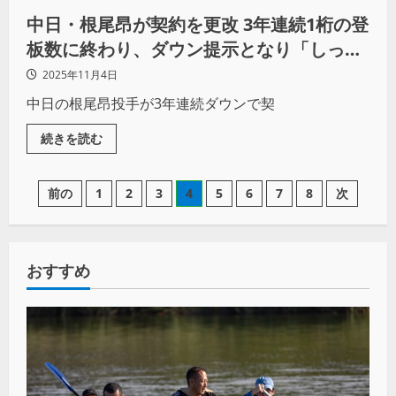
中日・根尾昂が契約を更改 3年連続1桁の登
板数に終わり、ダウン提示となり「しっか
り来季頑張りたいです」と8年目のシーズ
2025年11月4日
ンに臨む
中日の根尾昂投手が3年連続ダウンで契
続きを読む
前の
1
2
3
4
5
6
7
8
次
おすすめ