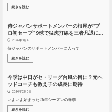
続きを読む
野球
侍ジャパンサポートメンバーの根尾が“プ
ロ初セーブ” 9球で猛虎打線を三者凡退に抑
え、転向5年目は覚醒の兆し
2026年3月4日
侍ジャパンのサポートメンバーに入って
続きを読む
野球
今季は中日がセ・リーグ台風の目に？元ヘ
ッドコーチも教え子の成長に期待
2026年2月5日
いよいよ始まった26年シーズンの春季
続きを読む