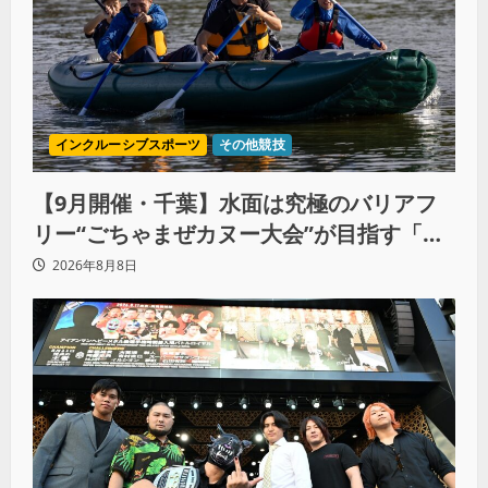
インクルーシブスポーツ
その他競技
【9月開催・千葉】水面は究極のバリアフ
リー“ごちゃまぜカヌー大会”が目指す「誰
もが主役になれる地域共生社会」
2026年8月8日