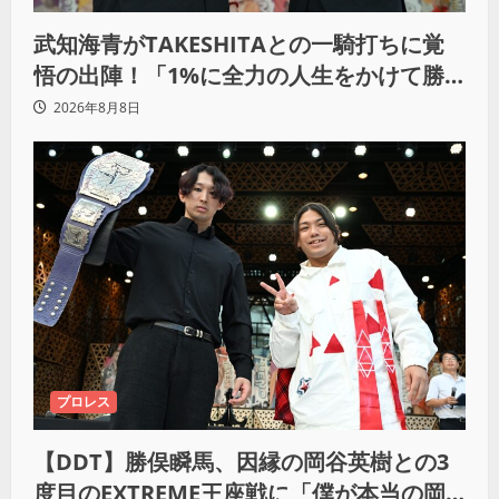
武知海青がTAKESHITAとの一騎打ちに覚
悟の出陣！「1%に全力の人生をかけて勝
ちにいきたい」
2026年8月8日
プロレス
【DDT】勝俣瞬馬、因縁の岡谷英樹との3
度目のEXTREME王座戦に「僕が本当の岡