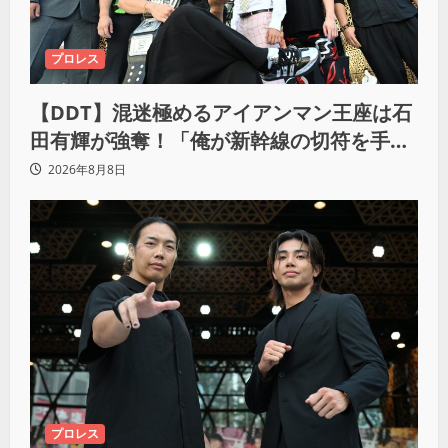
プロレス
【DDT】混迷極めるアイアンマン王座は石
田有輝が強奪！「俺が新幹線の切符を手に
入れるからな！逃げ切るぞ」
2026年8月8日
プロレス