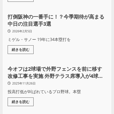
野球
打倒阪神の一番手に！？今季期待が高まる
中日の注目選手3選
2026年2月5日
ミゲル・サノー 19年に34本塁打を
続きを読む
野球
今オフは2球場で外野フェンスを前に移す
改修工事を実施 外野テラス席導入が4球場
となり、来季は本塁打増の期待が高まる
2025年11月26日
投高打低が叫ばれているプロ野球。本塁
続きを読む
野球