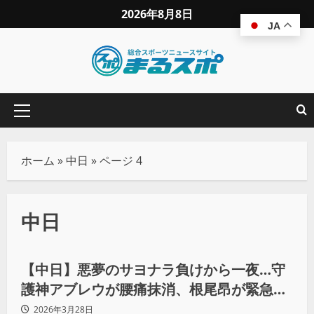
2026年8月8日
JA
ホーム
»
中日
»
ページ 4
中日
野球
【中日】悪夢のサヨナラ負けから一夜…守
護神アブレウが腰痛抹消、根尾昂が緊急合
流！
2026年3月28日