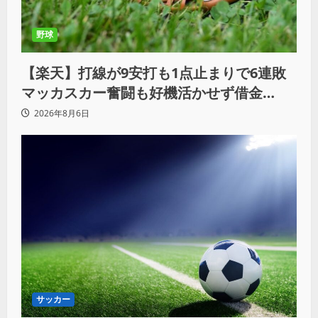
野球
【楽天】打線が9安打も1点止まりで6連敗
マッカスカー奮闘も好機活かせず借金
「22」
2026年8月6日
サッカー