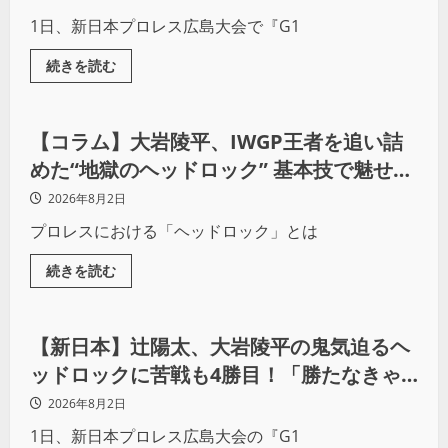
1日、新日本プロレス広島大会で『G1
続きを読む
コラム
プロレス
【コラム】大岩陵平、IWGP王者を追い詰
めた“地獄のヘッドロック” 基本技で魅せた
G1の新たな衝撃
2026年8月2日
プロレスにおける「ヘッドロック」とは
続きを読む
プロレス
【新日本】辻陽太、大岩陵平の鬼気迫るヘ
ッドロックに苦戦も4勝目！「勝たなきゃ
誰も認めてくんねえぞ」
2026年8月2日
1日、新日本プロレス広島大会の『G1