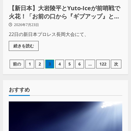
【新日本】大岩陵平とYuto-Iceが前哨戦で
火花！「お前の口から『ギブアップ』と言
わせてやる」
2026年7月23日
22日の新日本プロレス長岡大会にて、
続きを読む
前の
1
2
3
4
5
6
…
122
次
おすすめ