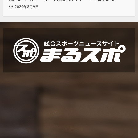
2026年8月9日