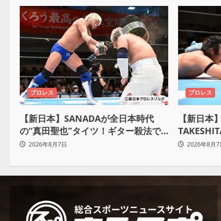
プロレス
プロレス
【新日本】SANADAが全日本時代
【新日本】
の“真田聖也”タイツ！ギター殺法で
TAKES
Yuto-IceをKO「俺と闘う時は考え
悟、強い
2026年8月7日
2026年8月7
ろ。感じるな」