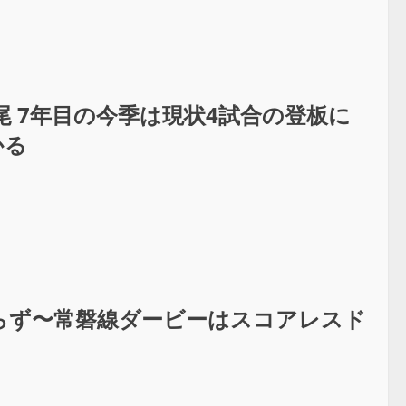
 7年目の今季は現状4試合の登板に
かる
譲らず〜常磐線ダービーはスコアレスド