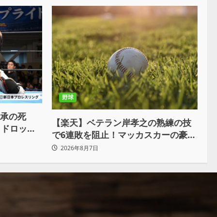
野球
継承の死
【楽天】ベテラン岸孝之の熟練の技
ッドロック
で6連敗を阻止！マッカスカーの豪快
取 執念の
2ランと粘りの継投でオリックスを破
2026年8月7日
る