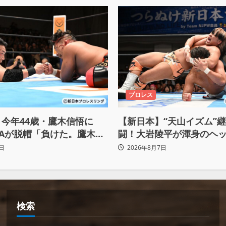
プロレス
今年44歳・鷹木信悟に
【新日本】“天山イズム”
HITAが脱帽「負けた。鷹木信
闘！大岩陵平が渾身のヘ
わ！」
で後藤洋央紀からタップ奪
日
2026年8月7日
「リベンジ＆4勝目」
検索