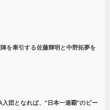
撃陣を牽引する佐藤輝明と中野拓夢を
A入団となれば、“日本一連覇”のピー