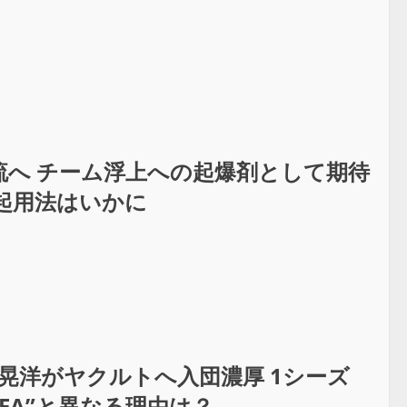
流へ チーム浮上への起爆剤として期待
起用法はいかに
晃洋がヤクルトへ入団濃厚 1シーズ
FA”と異なる理由は？