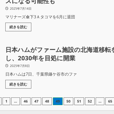
スになる可能性も
2025年7月14日
マリナーズ傘下3Ａタコマを6月に退団
続きを読む
日本ハムがファーム施設の北海道移転を
し、2030年を目処に開業
2025年7月8日
日本ハムは7日、千葉県鎌ケ谷市のファ
続きを読む
1
…
46
47
48
49
50
51
52
…
65