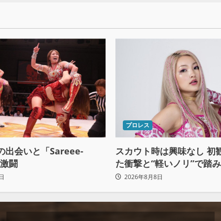
プロレス
との出会いと「Sareee-
スカウト時は興味なし 初
の激闘
た衝撃と“軽いノリ”で踏
ロレスへの道
日
2026年8月8日