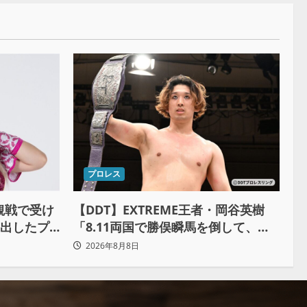
プロレス
観戦で受け
【DDT】EXTREME王者・岡谷英樹
み出したプ
「8.11両国で勝俣瞬馬を倒して、初
めて“本当の王者”になれる」
2026年8月8日