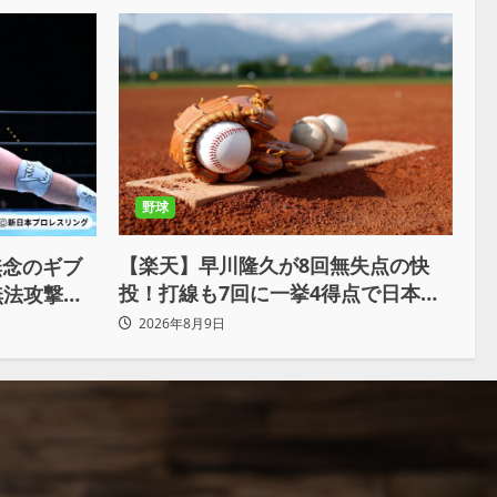
野球
【楽天】早川隆久が8回無失点の快
無念のギブ
投！打線も7回に一挙4得点で日本ハ
無法攻撃に
ムを完封
力はこんな
2026年8月9日