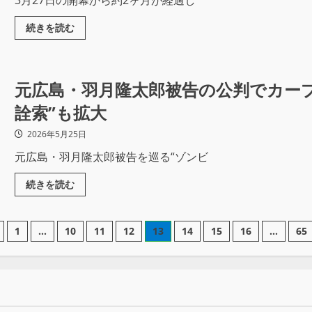
3月27日の開幕から約2ヶ月が経過し
続きを読む
元広島・羽月隆太郎被告の公判でカープ
詮索”も拡大
2026年5月25日
元広島・羽月隆太郎被告を巡る“ゾンビ
続きを読む
1
…
10
11
12
13
14
15
16
…
65