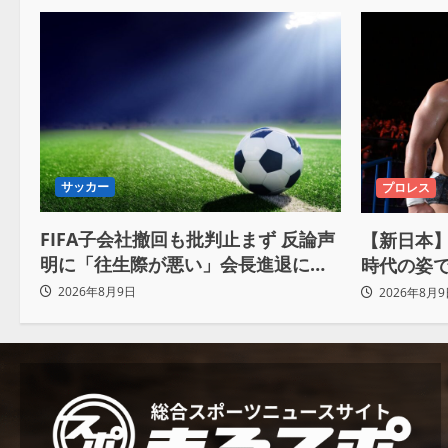
サッカー
プロレス
FIFA子会社撤回も批判止まず 反論声
【新日本】
明に「往生際が悪い」会長進退に注
時代の姿
目
おかげで
2026年8月9日
2026年8月9
わ」