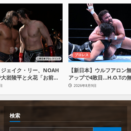
プロレス
ジェイク・リー、NOAH
【新日本】ウルフアロン
で大岩陵平と火花「お前の
アップで4敗目…H.O.Tの
、忘れてたもの思い出した
屈す「まだまだ俺自身の
日
2026年8月9日
もんだなって」
検索