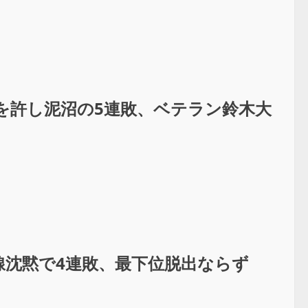
を許し泥沼の5連敗、ベテラン鈴木大
線沈黙で4連敗、最下位脱出ならず