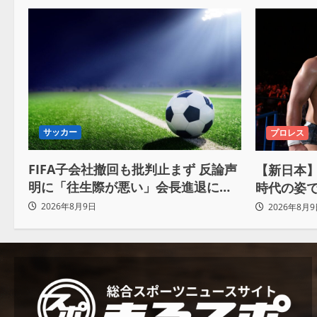
サッカー
プロレス
FIFA子会社撤回も批判止まず 反論声
【新日本】
明に「往生際が悪い」会長進退に注
時代の姿
目
おかげで
2026年8月9日
2026年8月9
わ」