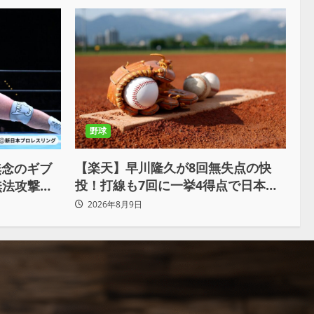
野球
【楽天】早川隆久が8回無失点の快
無念のギブ
投！打線も7回に一挙4得点で日本ハ
無法攻撃に
ムを完封
力はこんな
2026年8月9日