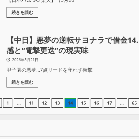
【日本ハム 5-3 楽天】（5月20
続きを読む
【中日】悪夢の逆転サヨナラで借金14
感と“電撃更迭”の現実味
2026年5月21日
甲子園の悪夢…7点リードを守れず衝撃
続きを読む
1
…
11
12
13
14
15
16
17
…
65