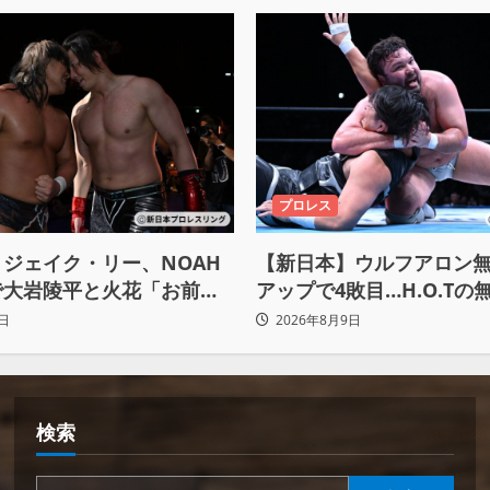
プロレス
ジェイク・リー、NOAH
【新日本】ウルフアロン
で大岩陵平と火花「お前の
アップで4敗目…H.O.Tの
、忘れてたもの思い出した
屈す「まだまだ俺自身の
日
2026年8月9日
もんだなって」
検索