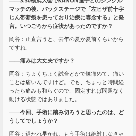
――
3.30
横浜大会で
KANON
選手とのシングル
マッチの後、バックステージで「左ヒザ前十字
じん帯断裂を患っており治療に専念する」と発
言。いつごろから症状があったのですか？
岡谷：正直言うと、去年の夏か夏前くらいから
ですね。
――
痛みは大丈夫ですか？
岡谷：ちょくちょく試合とかで膝痛めて、痛い
ことは痛いんですけど。でも、ちょっと時間経
ったら痛みも和らぐので。固定すれば問題なく
動ける状態ではありました。
――
今回、手術に踏み切ろうと思ったのは、ど
うしてでしょうか？
岡谷：遅かれ早かれ、もう手術は絶対しなきゃ