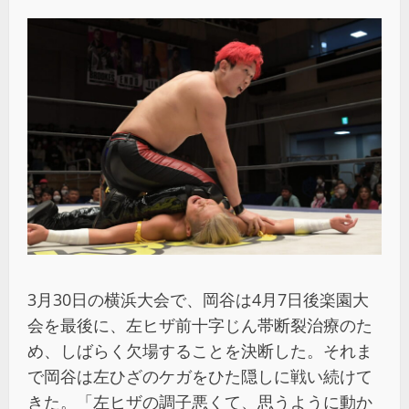
3月30日の横浜大会で、岡谷は4月7日後楽園大
会を最後に、左ヒザ前十字じん帯断裂治療のた
め、しばらく欠場することを決断した。それま
で岡谷は左ひざのケガをひた隠しに戦い続けて
きた。「左ヒザの調子悪くて、思うように動か