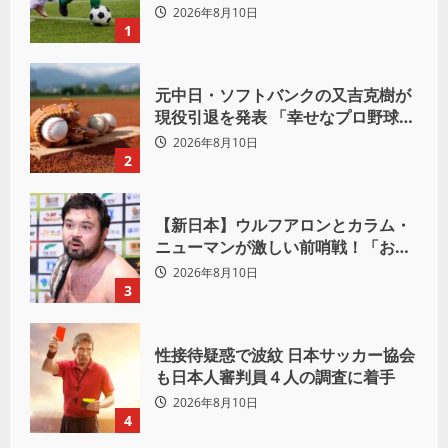
ニッチ同点弾
2026年8月10日
1
元中日・ソフトバンクの又吉克樹が
現役引退を発表 「幸せなプロ野球人
生でした」
2026年8月10日
2
【新日本】ウルフアロンとカラム・
ニューマンが激しい前哨戦！「お前
は俺の胸毛にカラム(絡む)小バエと
2026年8月10日
一緒だ」
3
性接待疑惑で波紋 日本サッカー協会
も日本人審判員４人の調査に着手
2026年8月10日
4