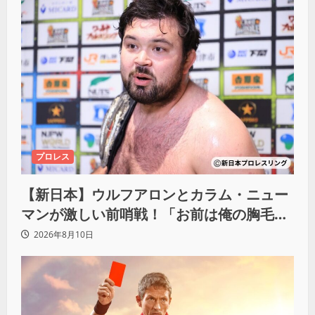
プロレス
【新日本】ウルフアロンとカラム・ニュー
マンが激しい前哨戦！「お前は俺の胸毛に
カラム(絡む)小バエと一緒だ」
2026年8月10日