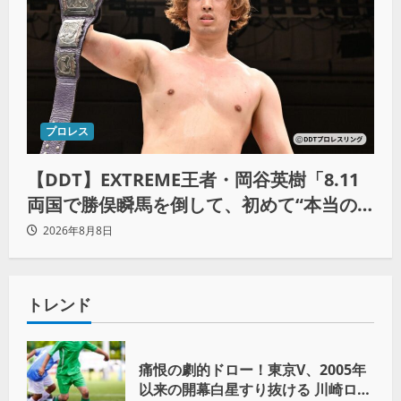
プロレス
【DDT】EXTREME王者・岡谷英樹「8.11
両国で勝俣瞬馬を倒して、初めて“本当の
王者”になれる」
2026年8月8日
トレンド
痛恨の劇的ドロー！東京V、2005年
以来の開幕白星すり抜ける 川崎ロマ