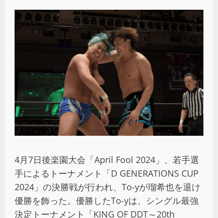
4月7日後楽園大会「April Fool 2024」、若手選
手によるトーナメント「D GENERATIONS CUP
2024」の決勝戦が行われ、To-yが瑠希也を退け
優勝を飾った。優勝したTo-yは、シングル最強
決定トーナメント「KING OF DDT～20th