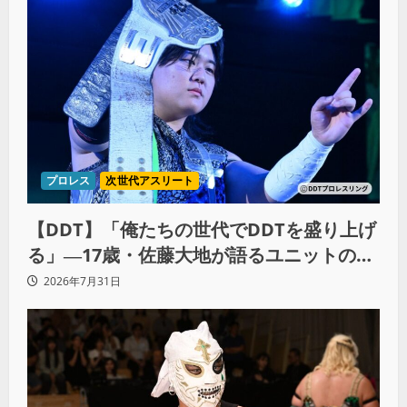
プロレス
次世代アスリート
【DDT】「俺たちの世代でDDTを盛り上げ
る」―17歳・佐藤大地が語るユニットの絆
とシングル王座への飽くなき野望
2026年7月31日