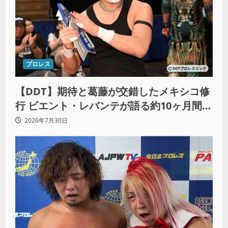
プロレス
【DDT】期待と葛藤が交錯したメキシコ修
行 ビエント・レバンテが語る約10ヶ月間の
苦悩「くすぶっている自分に腹を立ててい
2026年7月30日
る」