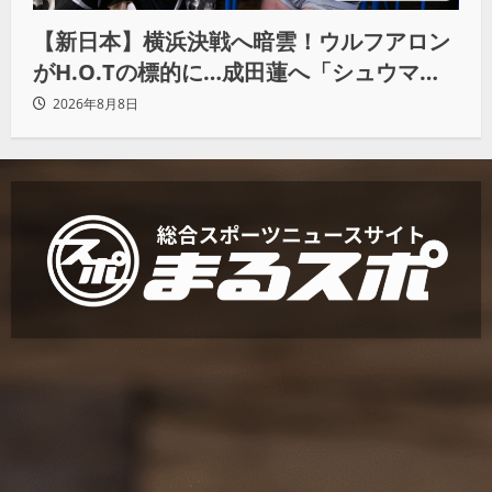
【新日本】横浜決戦へ暗雲！ウルフアロン
がH.O.Tの標的に…成田蓮へ「シュウマイ
にしてやる」と怒り爆発
2026年8月8日