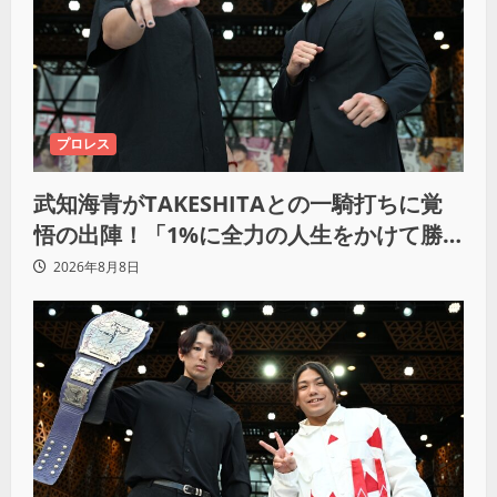
プロレス
武知海青がTAKESHITAとの一騎打ちに覚
悟の出陣！「1%に全力の人生をかけて勝
ちにいきたい」
2026年8月8日