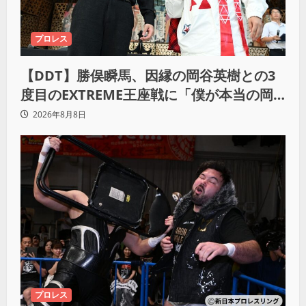
プロレス
【DDT】勝俣瞬馬、因縁の岡谷英樹との3
度目のEXTREME王座戦に「僕が本当の岡
谷英樹を引き出して獲りたい」
2026年8月8日
プロレス