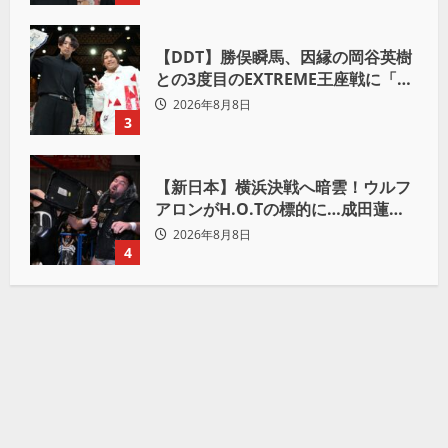
【DDT】勝俣瞬馬、因縁の岡谷英樹
との3度目のEXTREME王座戦に「僕
が本当の岡谷英樹を引き出して獲り
2026年8月8日
たい」
3
【新日本】横浜決戦へ暗雲！ウルフ
アロンがH.O.Tの標的に…成田蓮へ
「シュウマイにしてやる」と怒り爆
2026年8月8日
発
4