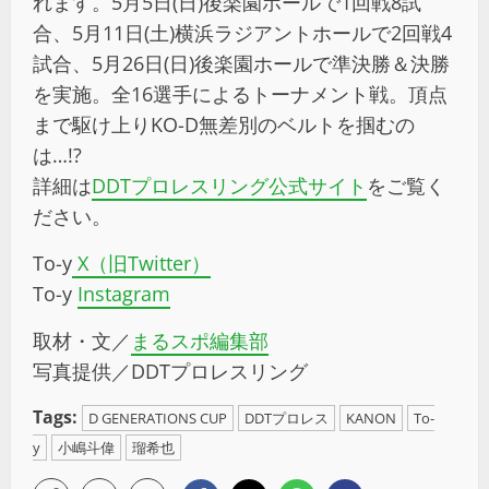
れます。5月5日(日)後楽園ホールで1回戦8試
合、5月11日(土)横浜ラジアントホールで2回戦4
試合、5月26日(日)後楽園ホールで準決勝＆決勝
を実施。全16選手によるトーナメント戦。頂点
まで駆け上りKO-D無差別のベルトを掴むの
は…!?
詳細は
DDTプロレスリング公式サイト
をご覧く
ださい。
To-y
X（旧Twitter）
To-y
Instagram
取材・文／
まるスポ編集部
写真提供／DDTプロレスリング
Tags:
D GENERATIONS CUP
DDTプロレス
KANON
To-
y
小嶋斗偉
瑠希也