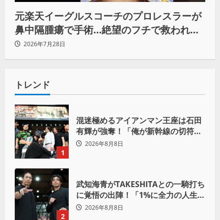
元楽天イーグルスコーチのプロレスラーが
鼻中隔腫瘍で手術…絶望のフチで救われた
リーダーの言葉
2026年7月28日
トレンド
混迷極めるアイアンマン王座は石田
有輝が強奪！「俺が新幹線の切符を
手に入れるからな！逃げ切るぞ」
2026年8月8日
1
武知海青がTAKESHITAとの一騎打ち
に覚悟の出陣！「1%に全力の人生を
かけて勝ちにいきたい」
2026年8月8日
2