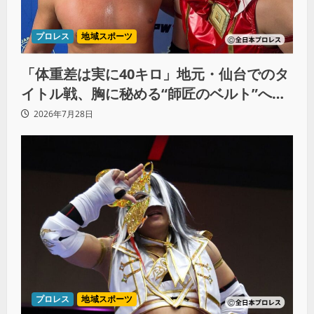
プロレス
地域スポーツ
「体重差は実に40キロ」地元・仙台でのタ
イトル戦、胸に秘める“師匠のベルト”への
想いと同期決戦への決意
2026年7月28日
プロレス
地域スポーツ