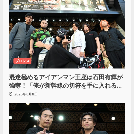
プロレス
混迷極めるアイアンマン王座は石田有輝が
強奪！「俺が新幹線の切符を手に入れるか
らな！逃げ切るぞ」
2026年8月8日