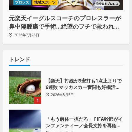
プロレス
地域スポーツ
元楽天イーグルスコーチのプロレスラーが
鼻中隔腫瘍で手術…絶望のフチで救われた
リーダーの言葉
2026年7月28日
トレンド
【楽天】打線が9安打も1点止まりで
6連敗 マッカスカー奮闘も好機活か
せず借金「22」
2026年8月6日
1
「もう解体一択だろ」 FIFA幹部がイ
ンファンティーノ会長支持を再確認
も 批判収まらず