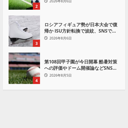
2026年8月6日
2
ロシアフィギュア勢が日本大会で復
帰か ISU方針転換で波紋、SNSでは
賛否両論
2026年8月6日
3
第108回甲子園が今日開幕 酷暑対策
への評価やドーム開催論などSNSで
議論も
2026年8月5日
4