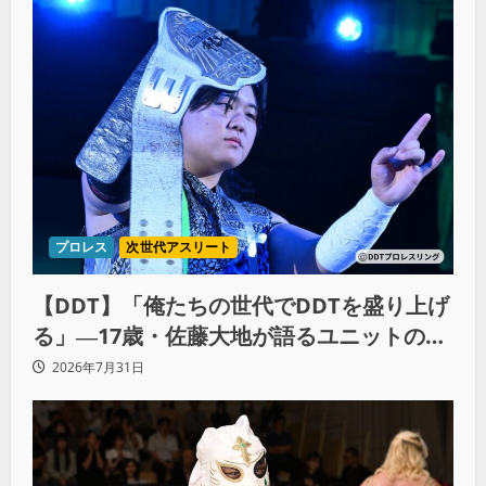
プロレス
次世代アスリート
【DDT】「俺たちの世代でDDTを盛り上げ
る」―17歳・佐藤大地が語るユニットの絆
とシングル王座への飽くなき野望
2026年7月31日