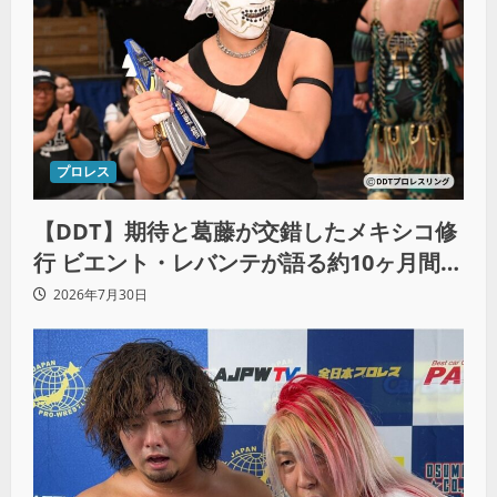
プロレス
【DDT】期待と葛藤が交錯したメキシコ修
行 ビエント・レバンテが語る約10ヶ月間の
苦悩「くすぶっている自分に腹を立ててい
2026年7月30日
る」