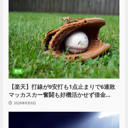
野球
【楽天】打線が9安打も1点止まりで6連敗
マッカスカー奮闘も好機活かせず借金
「22」
2026年8月6日