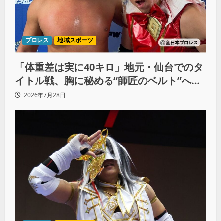
プロレス
地域スポーツ
「体重差は実に40キロ」地元・仙台でのタ
イトル戦、胸に秘める“師匠のベルト”への
想いと同期決戦への決意
2026年7月28日