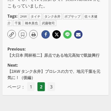
こもっていました。
Tags:
2AW
タイチ
タンク永井
ボブサップ
佐々木健
介
千葉
橋本真也
武藤敬司
Previous:
【大日本 岡林裕二】原点である地元高知で凱旋興行
Next:
【2AW タンク永井】プロレスの力で、地元千葉を元
気に！（後編）
ページ：
1
2
3