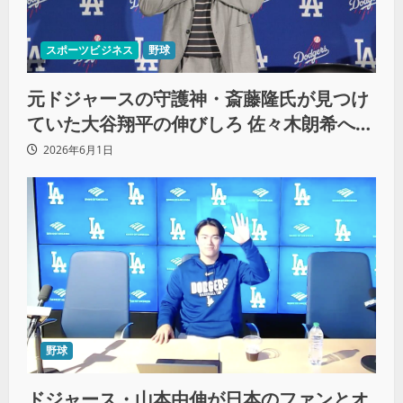
スポーツビジネス
野球
元ドジャースの守護神・斎藤隆氏が見つけ
ていた大谷翔平の伸びしろ 佐々木朗希への
知られざる支援も明かす
2026年6月1日
野球
ドジャース・山本由伸が日本のファンとオ