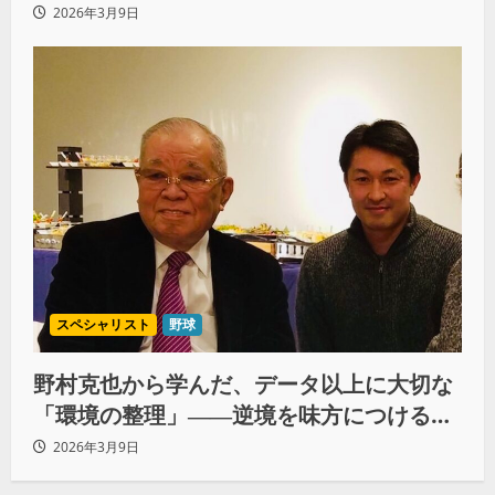
れるのか」 #4
2026年3月9日
スペシャリスト
野球
野村克也から学んだ、データ以上に大切な
「環境の整理」――逆境を味方につける思
考法 #3
2026年3月9日