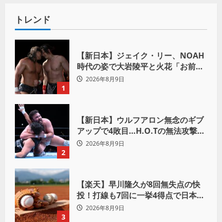
トレンド
【新日本】ジェイク・リー、NOAH
時代の姿で大岩陵平と火花「お前の
おかげで、忘れてたもの思い出した
2026年8月9日
わ」
1
【新日本】ウルフアロン無念のギブ
アップで4敗目…H.O.Tの無法攻撃に
屈す「まだまだ俺自身の力はこんな
2026年8月9日
もんだなって」
2
【楽天】早川隆久が8回無失点の快
投！打線も7回に一挙4得点で日本ハ
ムを完封
2026年8月9日
3