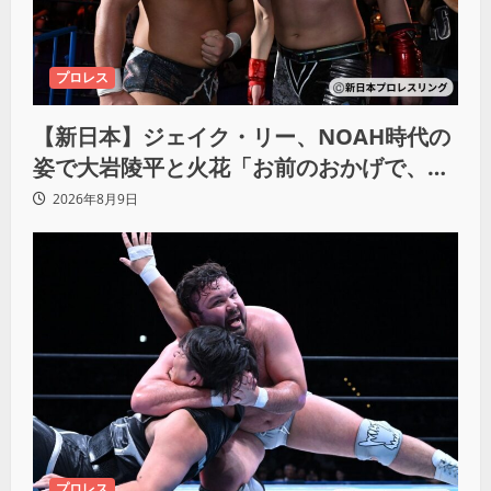
プロレス
【新日本】ジェイク・リー、NOAH時代の
姿で大岩陵平と火花「お前のおかげで、忘
れてたもの思い出したわ」
2026年8月9日
プロレス