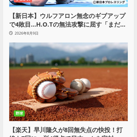
【新日本】ウルフアロン無念のギブアップ
で4敗目…H.O.Tの無法攻撃に屈す「まだま
だ俺自身の力はこんなもんだなって」
2026年8月9日
野球
【楽天】早川隆久が8回無失点の快投！打