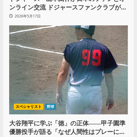
ンライン交流 ドジャースファンクラブが生
んだ特別な30分
2026年5月17日
スペシャリスト
野球
大谷翔平に学ぶ「徳」の正体――甲子園準
優勝投手が語る「なぜ人間性はプレーに現