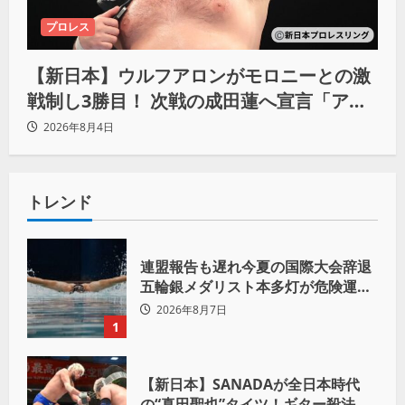
プロレス
【新日本】ウルフアロンがモロニーとの激
戦制し3勝目！ 次戦の成田蓮へ宣言「アイ
ツの王道を俺の王道でぶち壊す」
2026年8月4日
トレンド
連盟報告も遅れ今夏の国際大会辞退
五輪銀メダリスト本多灯が危険運転
致傷で起訴
2026年8月7日
1
【新日本】SANADAが全日本時代
の“真田聖也”タイツ！ギター殺法で