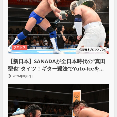
プロレス
【新日本】SANADAが全日本時代の“真田
聖也”タイツ！ギター殺法でYuto-Iceを
KO「俺と闘う時は考えろ。感じるな」
2026年8月7日