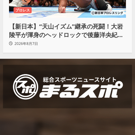
プロレス
【新日本】“天山イズム”継承の死闘！大岩
陵平が渾身のヘッドロックで後藤洋央紀か
らタップ奪取 執念の「リベンジ＆4勝目」
2026年8月7日