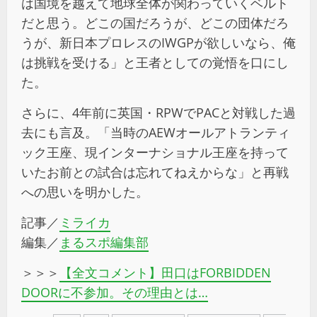
は国境を越えて地球全体が関わっていくベルト
だと思う。どこの国だろうが、どこの団体だろ
うが、新日本プロレスのIWGPが欲しいなら、俺
は挑戦を受ける」と王者としての覚悟を口にし
た。
さらに、4年前に英国・RPWでPACと対戦した過
去にも言及。「当時のAEWオールアトランティ
ック王座、現インターナショナル王座を持って
いたお前との試合は忘れてねえからな」と再戦
への思いを明かした。
記事／
ミライカ
編集／
まるスポ編集部
＞＞＞
【全文コメント】田口はFORBIDDEN
DOORに不参加。その理由とは…