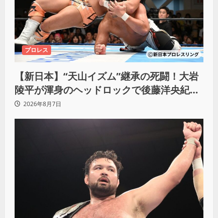
プロレス
【新日本】“天山イズム”継承の死闘！大岩
陵平が渾身のヘッドロックで後藤洋央紀か
らタップ奪取 執念の「リベンジ＆4勝目」
2026年8月7日