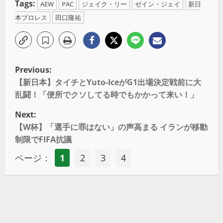
Tags:
AEW
PAC
ジェイク・リー
ゼイン・ジェイ
新日
本プロレス
田口隆祐
Previous:
【新日本】タイチとYuto-IceがG1出場決定戦前に大
乱闘！「便所でクソしてる時でもかかって来い！」
Next:
【W杯】「選手に罪はない」の声高まる イランが移動
制限でFIFA抗議
ページ：
1
2
3
4