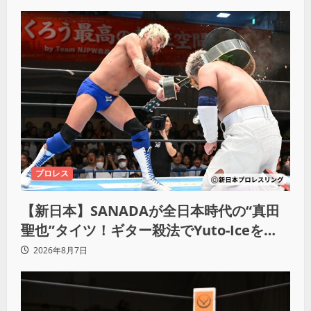
プロレス
【新日本】SANADAが全日本時代の“真田
聖也”タイツ！ギター殺法でYuto-Iceを
KO「俺と闘う時は考えろ。感じるな」
2026年8月7日