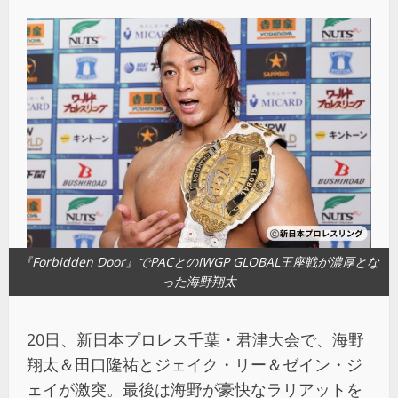
『Forbidden Door』でPACとのIWGP GLOBAL王座戦が濃厚とな
った海野翔太
20日、新日本プロレス千葉・君津大会で、海野
翔太＆田口隆祐とジェイク・リー＆ゼイン・ジ
ェイが激突。最後は海野が豪快なラリアットを