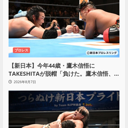
プロレス
【新日本】今年44歳・鷹木信悟に
TAKESHITAが脱帽「負けた。鷹木信悟、
強いわ！」
2026年8月7日