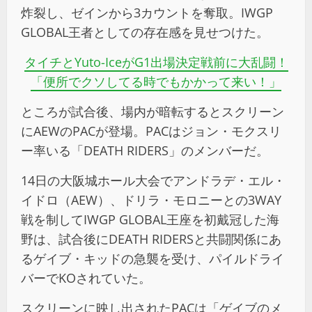
炸裂し、ゼインから3カウントを奪取。IWGP
GLOBAL王者としての存在感を見せつけた。
タイチとYuto-IceがG1出場決定戦前に大乱闘！
「便所でクソしてる時でもかかって来い！」
ところが試合後、場内が暗転するとスクリーン
にAEWのPACが登場。PACはジョン・モクスリ
ー率いる「DEATH RIDERS」のメンバーだ。
14日の大阪城ホール大会でアンドラデ・エル・
イドロ（AEW）、ドリラ・モロニーとの3WAY
戦を制してIWGP GLOBAL王座を初戴冠した海
野は、試合後にDEATH RIDERSと共闘関係にあ
るゲイブ・キッドの急襲を受け、パイルドライ
バーでKOされていた。
スクリーンに映し出されたPACは「ゲイブのメ