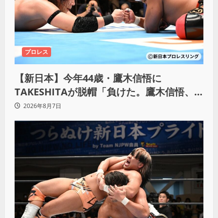
プロレス
【新日本】今年44歳・鷹木信悟に
TAKESHITAが脱帽「負けた。鷹木信悟、
強いわ！」
2026年8月7日