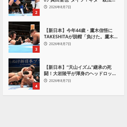
Yuto-IceをKO「俺と闘う時は考え
2026年8月7日
ろ。感じるな」
2
【新日本】今年44歳・鷹木信悟に
TAKESHITAが脱帽「負けた。鷹木信
悟、強いわ！」
2026年8月7日
3
【新日本】“天山イズム”継承の死
闘！大岩陵平が渾身のヘッドロック
で後藤洋央紀からタップ奪取 執念の
2026年8月7日
「リベンジ＆4勝目」
4