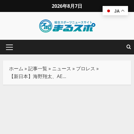
2026年8月7日
JA
ホーム
»
記事一覧
»
ニュース
»
プロレス
»
【新日本】海野翔太、AEWのPACとGLOBAL王座戦へ！「新日本プロレスが一番だってことを証明してやる」