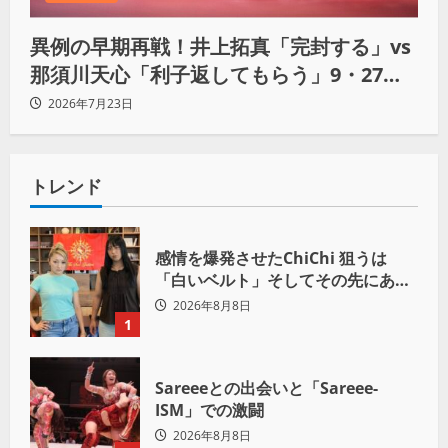
異例の早期再戦！井上拓真「完封する」vs
那須川天心「利子返してもらう」9・27決
戦へ
2026年7月23日
トレンド
感情を爆発させたChiChi 狙うは
「白いベルト」そしてその先にある
世界へ
2026年8月8日
1
Sareeeとの出会いと「Sareee-
ISM」での激闘
2026年8月8日