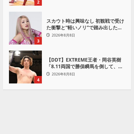
2
スカウト時は興味なし 初観戦で受け
た衝撃と“軽いノリ”で踏み出したプ
ロレスへの道
2026年8月8日
3
【DDT】EXTREME王者・岡谷英樹
「8.11両国で勝俣瞬馬を倒して、初
めて“本当の王者”になれる」
2026年8月8日
4