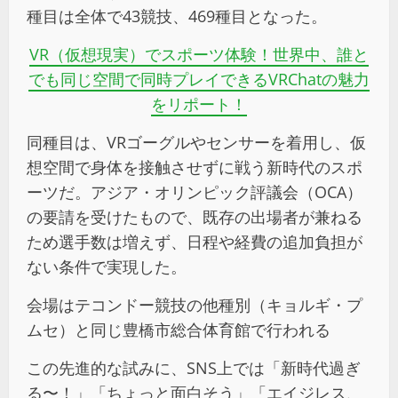
種目は全体で43競技、469種目となった。
VR（仮想現実）でスポーツ体験！世界中、誰と
でも同じ空間で同時プレイできるVRChatの魅力
をリポート！
同種目は、VRゴーグルやセンサーを着用し、仮
想空間で身体を接触させずに戦う新時代のスポ
ーツだ。アジア・オリンピック評議会（OCA）
の要請を受けたもので、既存の出場者が兼ねる
ため選手数は増えず、日程や経費の追加負担が
ない条件で実現した。
会場はテコンドー競技の他種別（キョルギ・プ
ムセ）と同じ豊橋市総合体育館で行われる
この先進的な試みに、SNS上では「新時代過ぎ
る〜！」「ちょっと面白そう」「エイジレス、