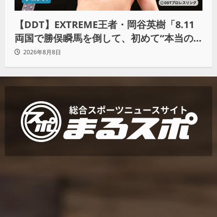
【DDT】EXTREME王者・岡谷英樹「8.11
両国で勝俣瞬馬を倒して、初めて“本当の
王者”になれる」
2026年8月8日