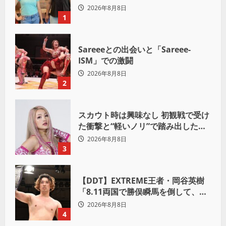
世界へ
2026年8月8日
1
Sareeeとの出会いと「Sareee-
ISM」での激闘
2026年8月8日
2
スカウト時は興味なし 初観戦で受け
た衝撃と“軽いノリ”で踏み出したプ
ロレスへの道
2026年8月8日
3
【DDT】EXTREME王者・岡谷英樹
「8.11両国で勝俣瞬馬を倒して、初
めて“本当の王者”になれる」
2026年8月8日
4