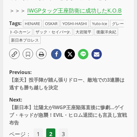
＞＞＞
IWGPタッグ王座防衛に成功したK.O.B
Tags:
HENARE
OSKAR
YOSHI-HASHI
Yuto-Ice
グレー
ト-O-カーン
ザック・セイバーJr.
大岩陵平
後藤洋央紀
新日本プロレス
Previous:
【楽天】投手陣が踏ん張りドロー、敵地での3連勝は
逃すも勝ち越しを決定
Next:
【新日本】辻陽太がIWGP王座陥落直後に惨劇…ゲイ
ブ・キッドが急襲！EVIL・ヒロム退団にも言及し宣戦
布告
ページ：
1
2
3