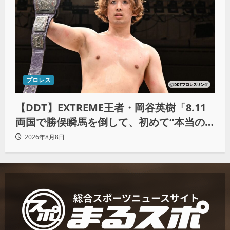
プロレス
【DDT】EXTREME王者・岡谷英樹「8.11
両国で勝俣瞬馬を倒して、初めて“本当の
王者”になれる」
2026年8月8日