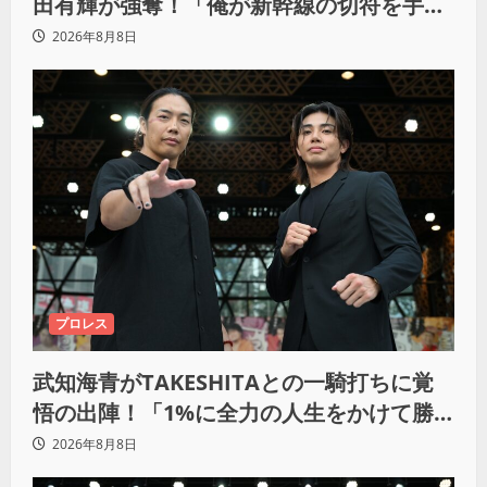
田有輝が強奪！「俺が新幹線の切符を手に
入れるからな！逃げ切るぞ」
2026年8月8日
プロレス
武知海青がTAKESHITAとの一騎打ちに覚
悟の出陣！「1%に全力の人生をかけて勝
ちにいきたい」
2026年8月8日