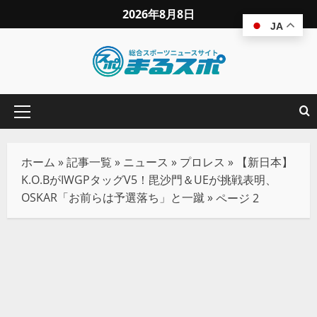
2026年8月8日
JA
ホーム
»
記事一覧
»
ニュース
»
プロレス
»
【新日本】
K.O.BがIWGPタッグV5！毘沙門＆UEが挑戦表明、
OSKAR「お前らは予選落ち」と一蹴
»
ページ 2