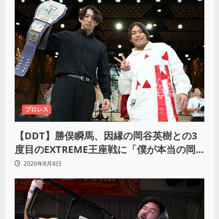
プロレス
【DDT】勝俣瞬馬、因縁の岡谷英樹との3
度目のEXTREME王座戦に「僕が本当の岡
谷英樹を引き出して獲りたい」
2026年8月8日