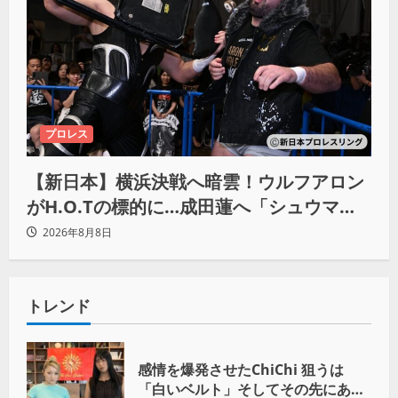
プロレス
【新日本】横浜決戦へ暗雲！ウルフアロン
がH.O.Tの標的に…成田蓮へ「シュウマイ
にしてやる」と怒り爆発
2026年8月8日
トレンド
感情を爆発させたChiChi 狙うは
「白いベルト」そしてその先にある